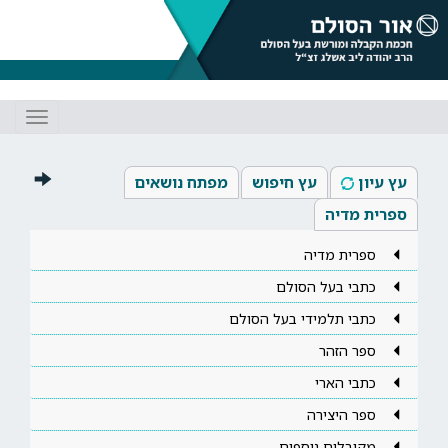
Toggle
gation
עץ עיון
עץ חיפוש
מפתח נושאים
ספרית מדיה
ספרית מדיה
כתבי בעל הסולם
כתבי תלמידי בעל הסולם
ספר הזהר
כתבי הארי
ספר היצירה
מקובלים נוספים