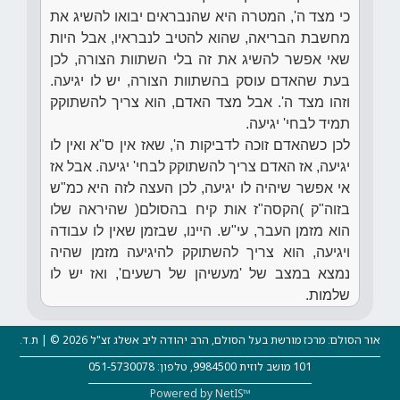
כי מצד ה', המטרה היא שהנבראים יבואו להשיג את
מחשבת הבריאה, שהוא להטיב לנבראיו, אבל היות
שאי אפשר להשיג את זה בלי השתוות הצורה, לכן
בעת שהאדם עוסק בהשתוות הצורה, יש לו יגיעה.
וזהו מצד ה'. אבל מצד האדם, הוא צריך להשתוקק
תמיד לבחי' יגיעה.
לכן כשהאדם זוכה לדביקות ה', שאז אין ס"א ואין לו
יגיעה, אז האדם צריך להשתוקק לבחי' יגיעה. אבל אז
אי אפשר שיהיה לו יגיעה, לכן העצה לזה היא כמ"ש
בזוה"ק )הקסה"ז אות קיח בהסולם( שהיראה שלו
הוא מזמן העבר, עי"ש. היינו, שבזמן שאין לו עבודה
ויגיעה, הוא צריך להשתוקק להיגיעה מזמן שהיה
נמצא במצב של 'מעשיהן של רשעים', ואז יש לו
שלמות.
אור הסולם: מרכז מורשת בעל הסולם, הרב יהודה ליב אשלג זצ"ל 2026 © | ת.ד.
101 מושב לוזית 9984500, טלפון: 051-5730078
Powered by NetIS™