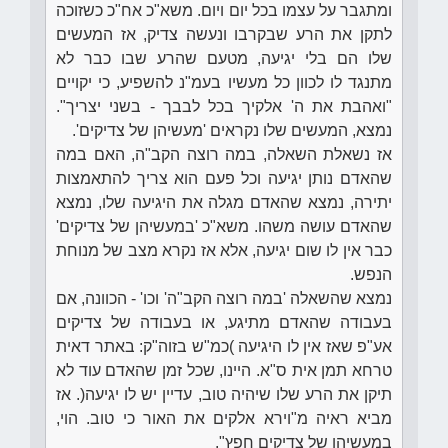
ומתגבר על עצמו בכל יום ויום. משא"כ אח"כ כשזוכה
לתקן את הרע שבקרבו ונעשה צדיק, אז המעשים
שלו הם בלי יגיעה, מטעם שהרע שבו כבר לא
מתנגד לו לכוון כל מעשיו בעמ"נ להשפיע, כי יקויים
"ואהבת את ה' אלקיך בכל לבבך - בשני יצריך".
נמצא, המעשים שלו נקראים 'מעשיהן של צדיקים'.
אז נשאלת השאלה, במה רוצה הקב"ה, האם במה
שהאדם נותן יגיעה וכל פעם הוא צריך להתאמצות
יתירה, נמצא שהאדם מגלה את היגיעה שלו, נמצא
שהאדם עושה משהו. משא"כ 'במעשיהן של צדיקים'
כבר אין לו שום יגיעה, אלא אז נקרא מצב של מנוחת
הנפש.
נמצא שהשאלה 'במה רוצה הקב"ה' וכו' - הכוונה, אם
בעבודה שהאדם מתיגע, או בעבודה של צדיקים
אע"פ שאז אין לו היגיעה )כמ"ש בזוה"ק: באתר דאית
טרחא תמן אית ס"א. היינו, שכל זמן שהאדם עוד לא
תיקן את הרע שלו שיהיה טוב, עדיין יש לו יגיעה(. אז
מביא ראיה מ"וירא אלקים את האור כי טוב. הוי,
במעשיהן של צדיקים חפץ".