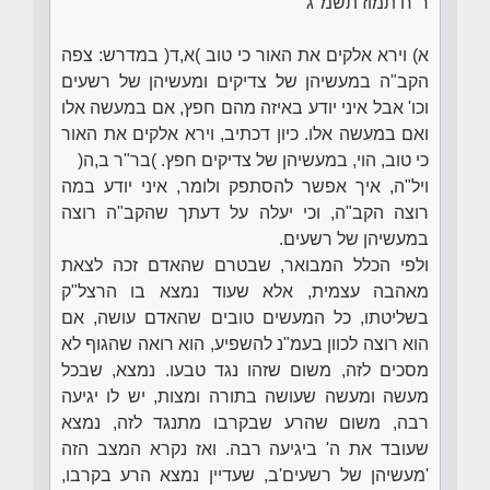
ר"ח תמוז תשמ"ג
א) וירא אלקים את האור כי טוב )א,ד( במדרש: צפה
הקב"ה במעשיהן של צדיקים ומעשיהן של רשעים
וכו' אבל איני יודע באיזה מהם חפץ, אם במעשה אלו
ואם במעשה אלו. כיון דכתיב, וירא אלקים את האור
כי טוב, הוי, במעשיהן של צדיקים חפץ. )בר"ר ב,ה(
ויל"ה, איך אפשר להסתפק ולומר, איני יודע במה
רוצה הקב"ה, וכי יעלה על דעתך שהקב"ה רוצה
במעשיהן של רשעים.
ולפי הכלל המבואר, שבטרם שהאדם זכה לצאת
מאהבה עצמית, אלא שעוד נמצא בו הרצל"ק
בשליטתו, כל המעשים טובים שהאדם עושה, אם
הוא רוצה לכוון בעמ"נ להשפיע, הוא רואה שהגוף לא
מסכים לזה, משום שזהו נגד טבעו. נמצא, שבכל
מעשה ומעשה שעושה בתורה ומצות, יש לו יגיעה
רבה, משום שהרע שבקרבו מתנגד לזה, נמצא
שעובד את ה' ביגיעה רבה. ואז נקרא המצב הזה
'מעשיהן של רשעים'ב, שעדיין נמצא הרע בקרבו,