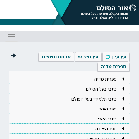
Toggle
gation
עץ עיון
עץ חיפוש
מפתח נושאים
ספרית מדיה
ספרית מדיה
כתבי בעל הסולם
כתבי תלמידי בעל הסולם
ספר הזהר
כתבי הארי
ספר היצירה
מקובלים נוספים