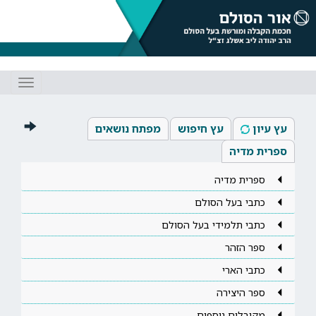
Toggle
gation
עץ עיון
עץ חיפוש
מפתח נושאים
ספרית מדיה
ספרית מדיה
כתבי בעל הסולם
כתבי תלמידי בעל הסולם
ספר הזהר
כתבי הארי
ספר היצירה
מקובלים נוספים