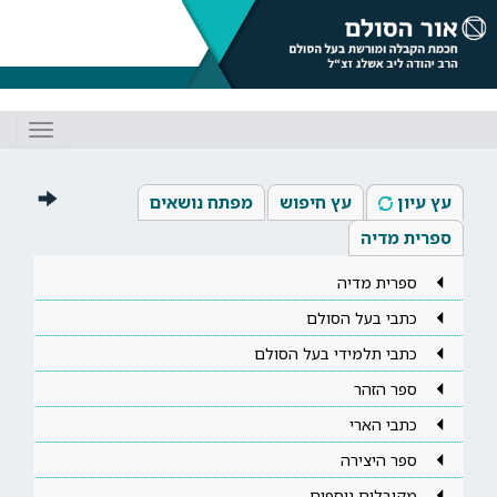
Toggle
gation
עץ עיון
עץ חיפוש
מפתח נושאים
ספרית מדיה
ספרית מדיה
כתבי בעל הסולם
כתבי תלמידי בעל הסולם
ספר הזהר
כתבי הארי
ספר היצירה
מקובלים נוספים