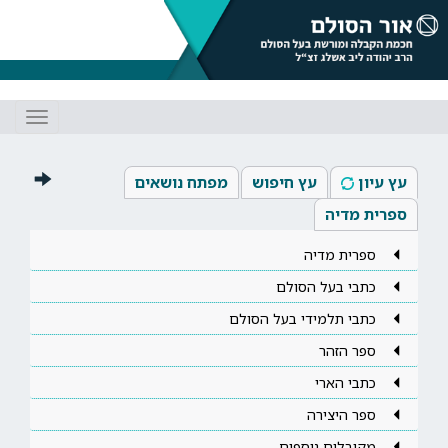
Toggle
gation
עץ עיון
עץ חיפוש
מפתח נושאים
ספרית מדיה
ספרית מדיה
כתבי בעל הסולם
כתבי תלמידי בעל הסולם
ספר הזהר
כתבי הארי
ספר היצירה
מקובלים נוספים