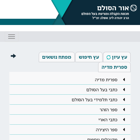
Toggle
gation
עץ עיון
עץ חיפוש
מפתח נושאים
ספרית מדיה
ספרית מדיה
כתבי בעל הסולם
כתבי תלמידי בעל הסולם
ספר הזהר
כתבי הארי
ספר היצירה
מקובלים נוספים