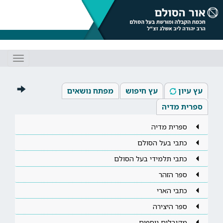
Toggle
gation
עץ עיון
עץ חיפוש
מפתח נושאים
ספרית מדיה
ספרית מדיה
כתבי בעל הסולם
כתבי תלמידי בעל הסולם
ספר הזהר
כתבי הארי
ספר היצירה
מקובלים נוספים