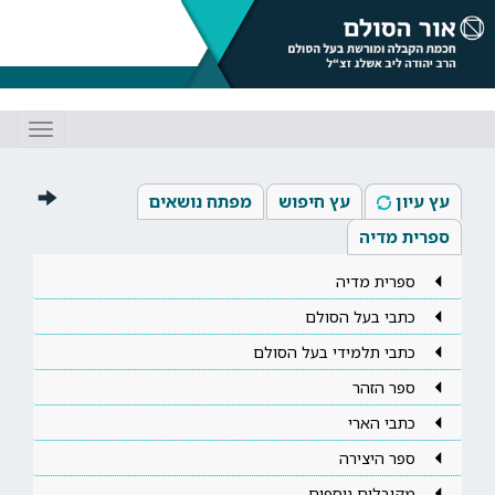
Toggle
gation
עץ עיון
עץ חיפוש
מפתח נושאים
ספרית מדיה
ספרית מדיה
כתבי בעל הסולם
כתבי תלמידי בעל הסולם
ספר הזהר
כתבי הארי
ספר היצירה
מקובלים נוספים