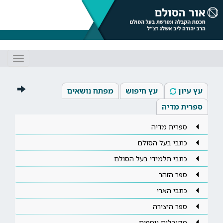
Toggle
gation
עץ עיון
עץ חיפוש
מפתח נושאים
ספרית מדיה
ספרית מדיה
כתבי בעל הסולם
כתבי תלמידי בעל הסולם
ספר הזהר
כתבי הארי
ספר היצירה
מקובלים נוספים