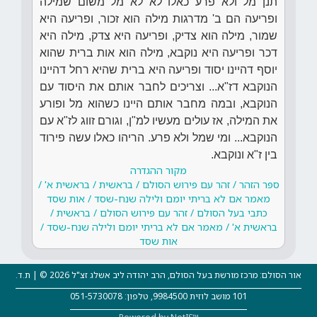
תנן מל ולא פרע כאלו לא לא מל משום שמילה
ופריעה הם ב' מדרגות מילה הוא זכור, ופריעה היא
שמור, מילה הוא צדיק, ופריעה היא צדק, מילה היא
דכר ופריעה היא נוקבא, מילה הוא אות ברית שהוא
יוסף דהיינו יסוד ופריעה היא ברית שהיא רחל דהיינו
הנוקבא דז"א... וצריכים לחבר אותם את היסוד עם
הנוקבא, ובמה מחבר אותם היינו כשהוא מל ופורע
את המילה, אז עולים מעשיו למ"ן, וגורם זווג לז"א עם
הנוקבא... ומי שמל ולא פרע. הריהו כאלו עשה פירוד
בין ז"א ונוקבא.
מקור ההגדרה
ספר הזהר / זהר עם פירוש הסולם / בראשית / בראשית א' /
מאמר אם לא בריתי יומם ולילה שנח-שסד / אות שסד
כתבי בעל הסולם / זהר עם פירוש הסולם / בראשית /
בראשית א' / מאמר אם לא בריתי יומם ולילה שנח-שסד /
אות שסד
אור הסולם: מרכז מורשת בעל הסולם, הרב יהודה ליב אשלג זצ"ל 2026 © | ת.ד.
101 מושב לוזית 9984500, טלפון: 051-5730078