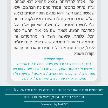
אתוון אל"ה למדרגתה, נמצא תהומא רבא שבהם,
עלה ונמתק בהבינה, ונפרד מהם כח הצמצום, אלא
שנעשה בהם חשך. והוא מטעם חוסר חסדים בראש
דא"א שכולו חכמה, והז"ת אינם יכולים לקבל חכמה
בלי לבוש החסדים. וע"כ אע"פ שאתוון אל"ה עלו
למדרגת הבינה, נשארו שם בלי אור והחשך כסה
הכל. כלומר, שנעשה חשך הן מהחסדים והן
מחכמה. כי אפילו החכמה שיש בא"א, אינם יכולים
לקבל, להיות החכמה בלי חסדים. והארה זו נקראת
נקודת השורק
מקור ההגדרה
כתבי בעל הסולם / זהר עם פירוש הסולם / בראשית /
בראשית א' / מאמר והארץ היתה תהו ב' שיח-שכג / אות שכ
ספר הזהר / זהר עם פירוש הסולם / בראשית / בראשית א' /
מאמר והארץ היתה תהו ב' שיח-שכג / אות שכ
אור הסולם: מרכז מורשת בעל הסולם, הרב יהודה ליב אשלג זצ"ל 2026 © | ת.ד.
101 מושב לוזית 9984500, טלפון: 051-5730078
Powered by NetIS™