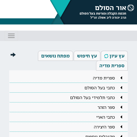
Toggle
gation
עץ עיון
עץ חיפוש
מפתח נושאים
ספרית מדיה
ספרית מדיה
כתבי בעל הסולם
כתבי תלמידי בעל הסולם
ספר הזהר
כתבי הארי
ספר היצירה
מקובלים נוספים