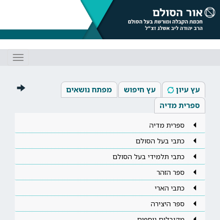
Toggle
gation
עץ עיון
עץ חיפוש
מפתח נושאים
ספרית מדיה
ספרית מדיה
כתבי בעל הסולם
כתבי תלמידי בעל הסולם
ספר הזהר
כתבי הארי
ספר היצירה
מקובלים נוספים