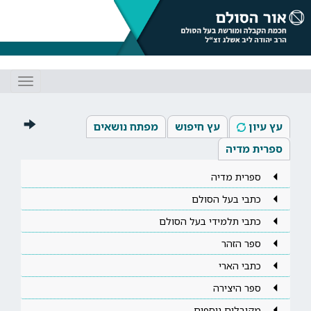
Toggle
gation
עץ עיון
עץ חיפוש
מפתח נושאים
ספרית מדיה
ספרית מדיה
כתבי בעל הסולם
כתבי תלמידי בעל הסולם
ספר הזהר
כתבי הארי
ספר היצירה
מקובלים נוספים