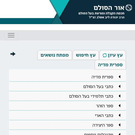
Toggle
gation
עץ עיון
עץ חיפוש
מפתח נושאים
ספרית מדיה
ספרית מדיה
כתבי בעל הסולם
כתבי תלמידי בעל הסולם
ספר הזהר
כתבי הארי
ספר היצירה
מקובלים נוספים