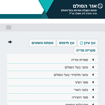
Toggle
gation
עץ עיון
עץ חיפוש
מפתח נושאים
ספרית מדיה
ספרית מדיה
כתבי בעל הסולם
כתבי תלמידי בעל הסולם
ספר הזהר
כתבי הארי
ספר היצירה
מקובלים נוספים