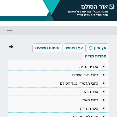
Toggle
gation
עץ עיון
עץ חיפוש
מפתח נושאים
ספרית מדיה
ספרית מדיה
כתבי בעל הסולם
כתבי תלמידי בעל הסולם
ספר הזהר
כתבי הארי
ספר היצירה
מקובלים נוספים