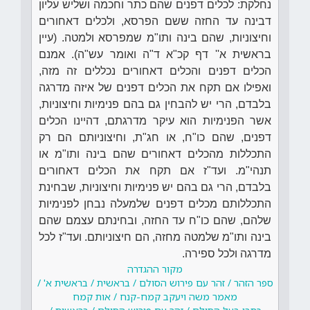
נחלקת: לכלים דפנים שהם כתר וחכמה ושליש עליון
דבינה עד החזה ששם הפרסא, ולכלים דאחורים
וחיצוניות, שהם בינה ותו"מ שמפרסא ולמטה. (עיין
בראשית א'' דף קכ"א ד"ה ואומר עש"ה). אמנם
הכלים דפנים והכלים דאחורים נכללים זה מזה,
ואפילו אם תקח את הכלים דפנים של איזה מדרגה
בלבדם, הרי יש להבחין גם בהם פנימיות וחיצוניות,
אשר הפנימיות הוא עיקר מדרגתם, דהיינו הכלים
דפנים, שהם כו"ח, או חג"ת, וחיצוניותם הם רק
התכללות מהכלים דאחורים שהם בינה ותו"מ או
תנהי"מ. ועד"ז אם תקח את הכלים דאחורים
בלבדם, הרי גם בהם יש פנימיות וחיצוניות, שבחינת
התכללותם מכלים דפנים שלמעלה נבחן לפנימיות
שלהם, שהם כו"ח עד החזה, ובחינתם עצמם שהם
בינה ותו"מ שלמטה מחזה, הם חיצוניותם. ועד"ז לכל
מדרגה ולכל ספירה.
מקור ההגדרה
ספר הזהר / זהר עם פירוש הסולם / בראשית / בראשית א' /
מאמר משה ויעקב קמח-קנח / אות קמח