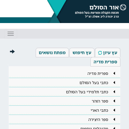
Toggle
gation
עץ עיון
עץ חיפוש
מפתח נושאים
ספרית מדיה
ספרית מדיה
כתבי בעל הסולם
כתבי תלמידי בעל הסולם
ספר הזהר
כתבי הארי
ספר היצירה
מקובלים נוספים