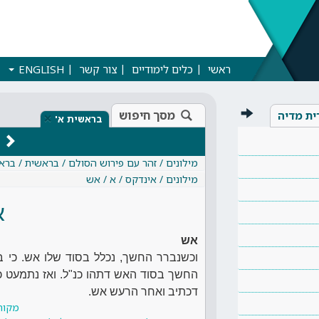
ראשי
כלים לימודיים
צור קשר
ENGLISH
מסך חיפוש
ית מדיה
×
בראשית א'
מילונים / זהר עם פירוש הסולם / בראשית / ברא
מילונים / אינדקס / א / אש
א
אש
וכשנברר החשך, נכלל בסוד שלו אש. כי 
החשך בסוד האש דתהו כנ"ל. ואז נתמעט כ
דכתיב ואחר הרעש אש.
מקור