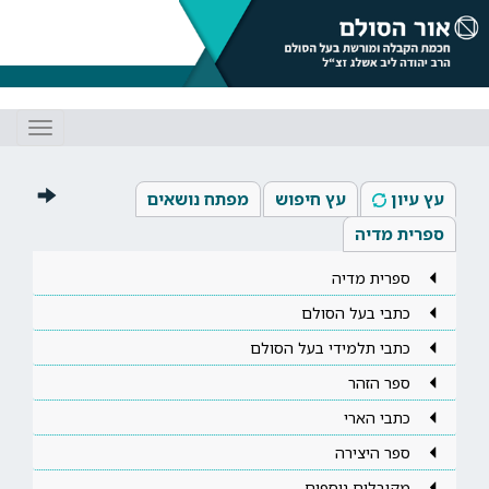
Toggle
gation
עץ עיון
עץ חיפוש
מפתח נושאים
ספרית מדיה
ספרית מדיה
כתבי בעל הסולם
כתבי תלמידי בעל הסולם
ספר הזהר
כתבי הארי
ספר היצירה
מקובלים נוספים