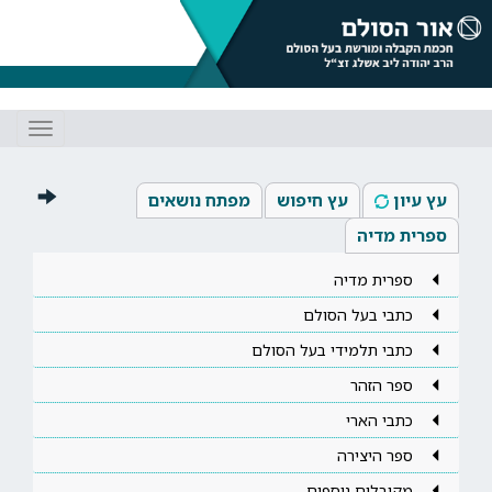
Toggle
gation
עץ עיון
עץ חיפוש
מפתח נושאים
ספרית מדיה
ספרית מדיה
כתבי בעל הסולם
כתבי תלמידי בעל הסולם
ספר הזהר
כתבי הארי
ספר היצירה
מקובלים נוספים