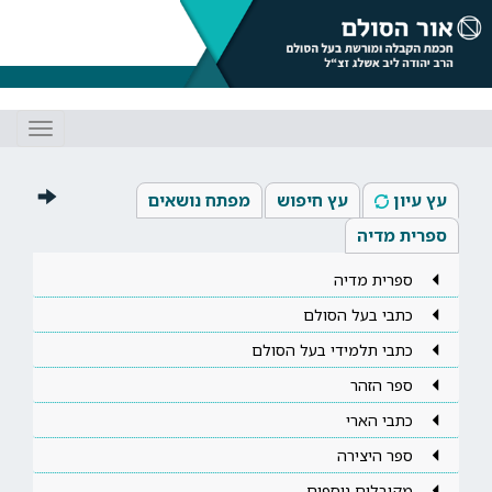
Toggle
gation
עץ עיון
עץ חיפוש
מפתח נושאים
ספרית מדיה
ספרית מדיה
כתבי בעל הסולם
כתבי תלמידי בעל הסולם
ספר הזהר
כתבי הארי
ספר היצירה
מקובלים נוספים