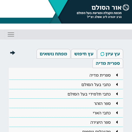
Toggle
gation
עץ עיון
עץ חיפוש
מפתח נושאים
ספרית מדיה
ספרית מדיה
כתבי בעל הסולם
כתבי תלמידי בעל הסולם
ספר הזהר
כתבי הארי
ספר היצירה
מקובלים נוספים