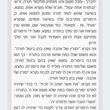
יתברך - ומכל מקום אינו מפסיק מללמוד תורה, וז"ש:
"ובתורה אתה עמל", אע"פ שלא מוציא אותו. נמצא,
בשיעור שהוא לומד תורה ומכוון למצוא אותו, כן
היסורים מתרבים עליו בשיעור מסוים, שנקרא
'יגעתי', אז - 'מצאתי'. כפי שמבואר שם, שהוא ענין
מציאת אור פני מלך בתורה. נמצא, שעל ידי היסורים
מתרקם אצלו הרצון האמיתי לקבל אור פני מלך
חיים.
וזה נקרא "יסורין של אהבה שאין בהן ביטול תורה".
והוא משום שכל כמה שהוא מרבה בתורה - כך הוא
מרבה ביסורים, נמצא 'שאין בהם ביטול תורה',
משום שלימוד התורה מוליד לו את היסורים, נמצא,
אם אין לו תורה אין לו יסורים, לכן זה נקרא 'יסורין של
אהבה - שאין בהן ביטול תורה'.
וזה נקרא: "את אשר יאהב ה' יוכיח". כי בכדי שיהיה
לאדם יסורים האלו במה שלא מוצא את ה' בתורה -
לא כל אדם זוכה שיהיה לו יסורים מזה. ולכן נאמר:
"אשרי הגבר אשר תיסרנו יה".
ואת היסורים האדם צריך לקנות כדי שיהיה לו רצון