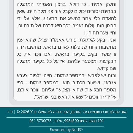
וחשק אמיתי, כי דוקא ברצון האמיתי המתגלה
בבחינת יסורים יכולים לקבל אור פני מלך חיים. שאין
להאדם כלי אחר להשיג את התענוג, אלא על ידי
הרצון הזה. [ולזה נאמר: "כך היא דרכה של תורה וכו'
וחיי צער תחיה".]
וענין 'בקע לגלגולת' פירש אאמו"ר זצ"ל, שהוא ענין
מחשבות זרות שנופלות לאדם בראש. מחשבה זרה
זו עושה בקע, בקיעה בראשו. ואם זוכר את כל
הבקיעות ומצטער עליהם, אז על כל בקיעה מתגלה
שם קדוש.
ובזה יש לפרש "במספר שמות". היינו, "לפום צערא
אגרא". ושיעור הכתוב הוא: במספר שמות - כפי
מספר הבקיעות שהוא מצטער עליהם וזוכר אותם,
על ידי זה זוכים ל"שאו את ראש בני ישראל".
אור הסולם: מרכז מורשת בעל הסולם, הרב יהודה ליב אשלג זצ"ל 2026 © | ת.ד.
101 מושב לוזית 9984500, טלפון: 051-5730078
Powered by NetIS™