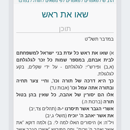
הרב"ש / מאמרים / מאמרים לפי נושאים / תורה / במדבר
שאו את ראש
תוכן
במדבר תשל"ט
א)
שאו את ראש כל עדת בני ישראל למשפחתם
לבית אבתם, במספר שמות כל זכר לגלגלתם
(א,ב) ופירש"י: לגלגלתם - על ידי שקלים, בקע
לגלגולת.
כך היא דרכה של תורה וכו', וחיי צער תחיה
ובתורה אתה עמל וכו'
(אבות ו,ד)
אלו הם יסורין של אהבה, כל שאין בהן בטול
תורה
(ברכות ה.)
אשרי הגבר אשר תיסרנו י-ה
(תהלים צד,יב)
את אשר יאהב ה' יוכיח
(משלי ג,יב)
ויל"ה: א) היסורים האלו למה לי. ב) ולמה דוקא "את
אשר יאהב ה' יוכיח". ומה הפירוש "אשרי הגבר אשר