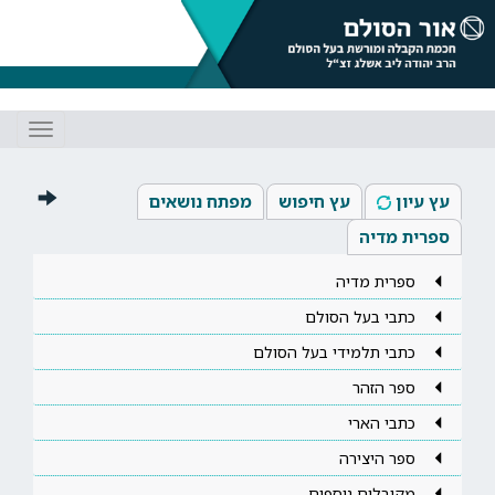
Toggle
gation
עץ עיון
עץ חיפוש
מפתח נושאים
ספרית מדיה
ספרית מדיה
כתבי בעל הסולם
כתבי תלמידי בעל הסולם
ספר הזהר
כתבי הארי
ספר היצירה
מקובלים נוספים