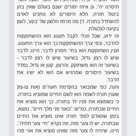
תיסרנו יה". ג) איזה יסורים ישנם בעולם שאין בהן
ביטול תורה, הלא היסורים לא נותנים לאדם
להשתדל בתורה. ד) מה מרמז הלשון של 'בקע', לשון
בקיעה לגלגולת.
זה ידוע, שכל הכלי לקבל תענוג הוא ההשתוקקות
להדבר, וכפי ערך ההשתוקקות כך הוא ערך התענוג.
וענין השתוקקות הוא בחי' חסרון לדבר, היינו, לדבר
שיש לו רצון גדול, בשיעור שיש לו רצון לדבר -
בשיעור זה הוא משתוקק. והרצון, קטן או גדול, נמדד
בשיעור היסורים שמרגיש אם הוא לא ישיג את
הדבר.
והנה, כפי שמבואר בהקדמת תעה"ס (אות צו-צז(
שענין תורה לשמה הוא לשם החיים שמוציא בתורה,
כי כשמוצא את פניו ית' בתורה, כך הוא מוציא את
החיים שבתורה, כמ"ש: "באור פני מלך חיים". נמצא,
בזמן שהאדם לומד תורה ואינו מוציא את החיים
שבתורה, יש לו צער מזה, וזה נקרא "חיי צער תחיה",
היינו, שיהיה לו צער מזה שאינו מוציא את אור פניו