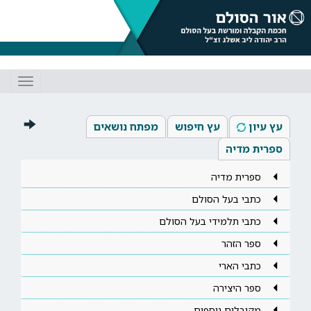
Toggle
gation
עץ עיון
עץ חיפוש
מפתח נושאים
ספרית מדיה
ספרית מדיה
כתבי בעל הסולם
כתבי תלמידי בעל הסולם
ספר הזהר
כתבי הארי
ספר היצירה
מקובלים נוספים