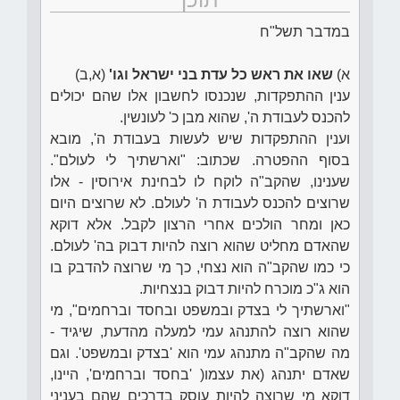
במדבר תשל"ח
א)
שאו את ראש כל עדת בני ישראל וגו'
(א,ב)
ענין ההתפקדות, שנכנסו לחשבון אלו שהם יכולים
להכנס לעבודת ה', שהוא מבן כ' לעונשין.
וענין ההתפקדות שיש לעשות בעבודת ה', מובא
בסוף ההפטרה. שכתוב: "וארשתיך לי לעולם".
שענינו, שהקב"ה לוקח לו לבחינת אירוסין - אלו
שרוצים להכנס לעבודת ה' לעולם. לא שרוצים היום
כאן ומחר הולכים אחרי הרצון לקבל. אלא דוקא
שהאדם מחליט שהוא רוצה להיות דבוק בה' לעולם.
כי כמו שהקב"ה הוא נצחי, כך מי שרוצה להדבק בו
הוא ג"כ מוכרח להיות דבוק בנצחיות.
"וארשתיך לי בצדק ובמשפט ובחסד וברחמים", מי
שהוא רוצה להתנהג עמי למעלה מהדעת, שיגיד -
מה שהקב"ה מתנהג עמי הוא 'בצדק ובמשפט'. וגם
שאדם יתנהג (את עצמו( 'בחסד וברחמים', היינו,
דוקא מי שרוצה להיות עוסק בדרכים שהם בעניני