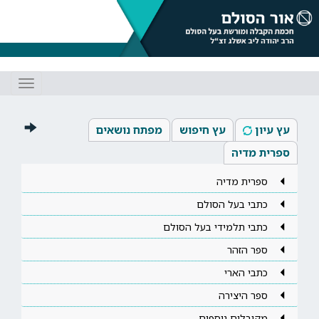
Toggle
gation
עץ עיון
עץ חיפוש
מפתח נושאים
ספרית מדיה
ספרית מדיה
כתבי בעל הסולם
כתבי תלמידי בעל הסולם
ספר הזהר
כתבי הארי
ספר היצירה
מקובלים נוספים