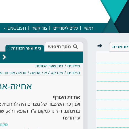
ראשי
כלים לימודיים
צור קשר
ENGLISH
מסך חיפוש
ית מדיה
×
בית שער הכוונות
מילונים / בית שער הכוונות
מילונים / אינדקס / א / אחיזה / אחיזה אחיזת הע
אחיזה-אח
אחיזת העורף
וענין כח השעבוד של מצרים היה להחטיא 
בחינתם, דהיינו למקום ג"ר דגופא דז"א,
עץ הדעת
מקור