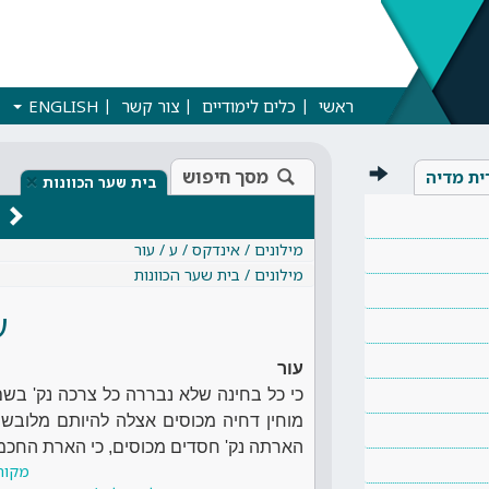
ראשי
כלים לימודיים
צור קשר
ENGLISH
מסך חיפוש
ית מדיה
×
בית שער הכוונות
מילונים / אינדקס / ע / עור
מילונים / בית שער הכוונות
ע
עור
כי כל בחינה שלא נבררה כל צרכה נק' בשם
מוחין דחיה מכוסים אצלה להיותם מלובשים
הארתה נק' חסדים מכוסים, כי הארת החכמ
מקור