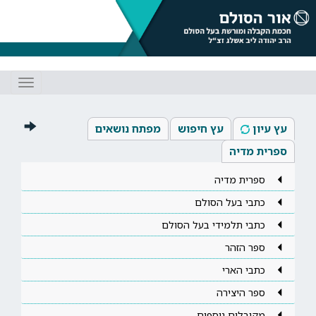
Toggle
gation
עץ עיון
עץ חיפוש
מפתח נושאים
ספרית מדיה
ספרית מדיה
כתבי בעל הסולם
כתבי תלמידי בעל הסולם
ספר הזהר
כתבי הארי
ספר היצירה
מקובלים נוספים