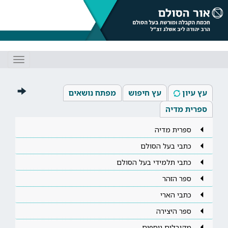
Toggle
gation
עץ עיון
עץ חיפוש
מפתח נושאים
ספרית מדיה
ספרית מדיה
כתבי בעל הסולם
כתבי תלמידי בעל הסולם
ספר הזהר
כתבי הארי
ספר היצירה
מקובלים נוספים