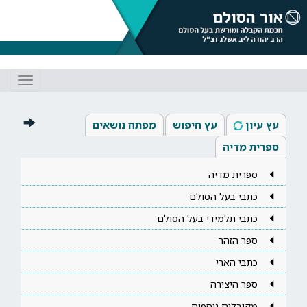
Toggle
gation
עץ עיון
עץ חיפוש
מפתח נושאים
ספרית מדיה
ספרית מדיה
כתבי בעל הסולם
כתבי תלמידי בעל הסולם
ספר הזהר
כתבי הארי
ספר היצירה
מקובלים נוספים