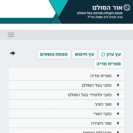
Toggle
gation
עץ עיון
עץ חיפוש
מפתח נושאים
ספרית מדיה
ספרית מדיה
כתבי בעל הסולם
כתבי תלמידי בעל הסולם
ספר הזהר
כתבי הארי
ספר היצירה
מקובלים נוספים