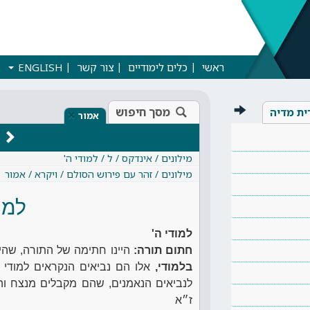
ראשי
כלים לימודיים
צור קשר
ENGLISH
מסך חיפוש
ית מדיה
×
אמור
מילונים / אינדקס / ל / למודי ה'
מילונים / זהר עם פירוש הסולם / ויקרא / אמור
למו
למודי ה'
חתום תורה:
היינו חתימה של התורה, שהי
בלמודי,
אלו הם נביאים הנקראים למודי ה'
לנביאים הנאמנים, שהם מקבלים מנצח והוד
ז״א