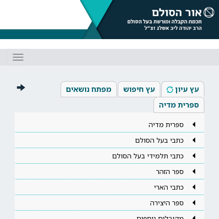
Toggle
gation
עץ עיון
עץ חיפוש
מפתח נושאים
ספרית מדיה
ספרית מדיה
כתבי בעל הסולם
כתבי תלמידי בעל הסולם
ספר הזהר
כתבי הארי
ספר היצירה
מקובלים נוספים