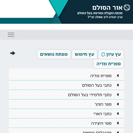
Toggle
gation
עץ עיון
עץ חיפוש
מפתח נושאים
ספרית מדיה
ספרית מדיה
כתבי בעל הסולם
כתבי תלמידי בעל הסולם
ספר הזהר
כתבי הארי
ספר היצירה
מקובלים נוספים