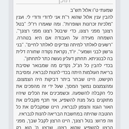
שמעתי ט"ו אלול תש"ב
להבין ענין אלול שהוא ר"ת אני לדודי ודודי לי. וענין
"מלכיות זכרונות ושופרות". ומה שאמרו רז"ל: "בטל
רצונך מפני רצונו, כדי שיבטל רצונו מפני רצונך".
השמחה מעידה על העבודה אם היא בטהרה.
"רשעים לאלתר למיתה וצדיקים לאלתר לחיים". "בני
גרשון לבני ושמעי". יו"ד, נקראת נקודה שחורה דלית
בה לבנוניתא. תחתון דעליון נעשה כתר לתחתון".
בכדי להבין כל הנ"ל, נקדים מה שמבואר שסיבת
בריאת העולמות היתה בכדי להנות לנבראיו. ומסיבת
הקישוט, היינו שבחר ביתר דביקות היה הצמצום.
ומהצמצום נמשך המסך, שעל ידי זה מהפכים את
כלי הקבלה להשפעה. וכשמכינים את הכלים שיהיו
מתוקנים בעל מנת להשפיע, אזי תכף מקבלים את
האור הגנוז והצפון לנבראיו, היינו שמקבלים את כל
ההטבה שהיתה במחשבת הבריאה להנות לנבראיו.
וזה פרוש: בטל רצונך, היינו הרצון לקבל שבך, מפני
הרצון להשפיע שהוא רצונו. שרצון ה' הוא רק