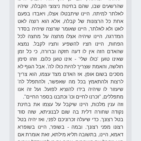
שהרשעים שבו, שהם בחינות ניצוצי הקבלה, שיהיו
לאלתר למיתה. היינו שיתבטלו אצלו, ויאבדו בפעם
אחת כל הרצונות של קבלה, אלא הוא רוצה לאט
לאט ולא לאלתר, היינו שאומר שרוצה שיהיה בסדר
המדרגה, היינו שיהיה אצלו מחצה על מחצה לכל
הפחות, היינו חציו להשפיע וחציו לקבל. נמצא
שהאדם הזה אין לו דעה חזקה וברורה, כי כל זמן
שאינו טוען 'כולו שלי' - אינו טוען כלום. וזהו סימן
חולשה, והאמת שצריך להיות כולו לה'. אבל הגוף לא
מסכים בשום אופן. אז האדם מצד עצמו, הוא צריך
לרצות ולהתאמץ בכל מה שאפשר, ולהתפלל לה'
שיעזור לו שיהיה בידו להוציא לפועל. ועל זה אנו
מתפללים, "זכרנו לחיים וכו' וכתבנו בספר החיים".
וזה ענין מלכות, היינו שיקבל על עצמו את בחינת
נקודה שחורה דלית בה שום לבנוניתא, שזה סוד
בטל רצונך. כדי שיעלה זכרוניכם לפני, ואז יהיה בטל
רצונו מפני רצונך. ובמה - בשופר, היינו בשופרא
דאמא, היינו, בתשובה תליא מילתא, זאת אומרת אם