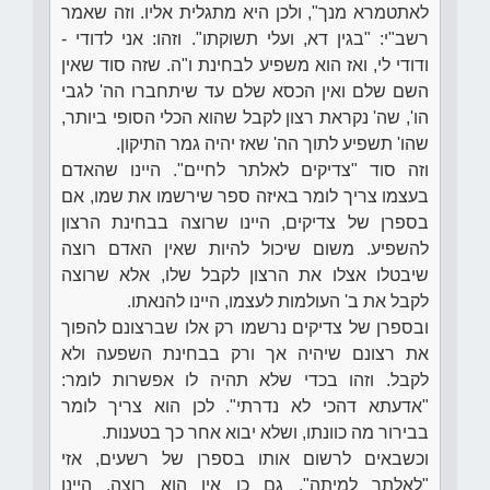
לאתטמרא מנך", ולכן היא מתגלית אליו. וזה שאמר
רשב"י: "בגין דא, ועלי תשוקתו". וזהו: אני לדודי -
ודודי לי, ואז הוא משפיע לבחינת ו"ה. שזה סוד שאין
השם שלם ואין הכסא שלם עד שיתחברו הה' לגבי
הו', שה' נקראת רצון לקבל שהוא הכלי הסופי ביותר,
שהו' תשפיע לתוך הה' שאז יהיה גמר התיקון.
וזה סוד "צדיקים לאלתר לחיים". היינו שהאדם
בעצמו צריך לומר באיזה ספר שירשמו את שמו, אם
בספרן של צדיקים, היינו שרוצה בבחינת הרצון
להשפיע. משום שיכול להיות שאין האדם רוצה
שיבטלו אצלו את הרצון לקבל שלו, אלא שרוצה
לקבל את ב' העולמות לעצמו, היינו להנאתו.
ובספרן של צדיקים נרשמו רק אלו שברצונם להפוך
את רצונם שיהיה אך ורק בבחינת השפעה ולא
לקבל. וזהו בכדי שלא תהיה לו אפשרות לומר:
"אדעתא דהכי לא נדרתי". לכן הוא צריך לומר
בבירור מה כוונתו, ושלא יבוא אחר כך בטענות.
וכשבאים לרשום אותו בספרן של רשעים, אזי
"לאלתר למיתה", גם כן אין הוא רוצה, היינו