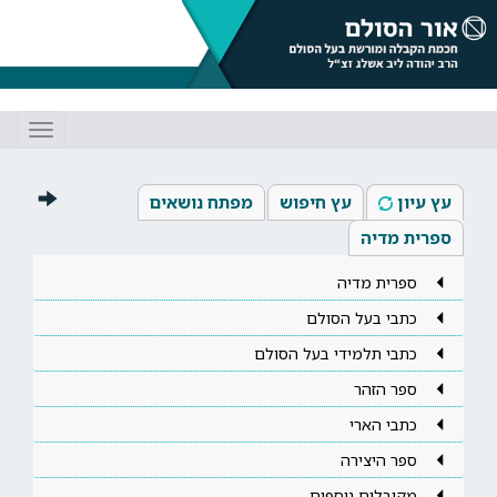
Toggle
gation
עץ עיון
עץ חיפוש
מפתח נושאים
ספרית מדיה
ספרית מדיה
כתבי בעל הסולם
כתבי תלמידי בעל הסולם
ספר הזהר
כתבי הארי
ספר היצירה
מקובלים נוספים