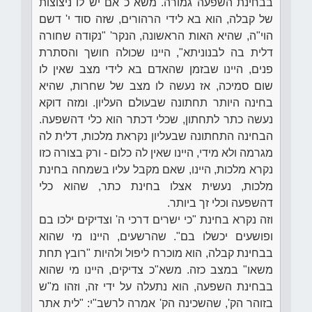
בבחינת השפעה גמורה. משא"כ אם יש לו ניצוצות
של קבלה, הוא בא לידי הרהורים, שזה סוד י' דשם
הוי"ה, שהיא האות הראשונה, הנקר' "נקודה שחורה
דלית בה לבנוניתא", היינו שכולה חושך והסתרת
פנים, היינו שבזמן שהאדם בא לידי מצב שאין לו
שום סמיכה, אז נעשה לו מצב של שחרות, שהיא
בחינה היותר תחתונה שבעולם העליון. ומזה דוקא
נעשה כתר לתחתון, שכלי דכתר הוא כלי דהשפעה.
הבחינה התחתונה שבעליון נקראת מלכות, דלית לה
מגרמה ולא מידי, היינו שאין לה כלום - ורק בצורה כזו
נקרא מלכות, היינו, שאם מקבל עליו בשמחה בחינת
מלכות, נעשית אצלו בחינת כתר, שהוא כלי
דהשפעה וכלי זך ביותר.
וזה נקרא בחינת "כי ישרים דרכי ה' וצדיקים ילכו בם
ופושעים יכשלו בם". שהרשעים, היינו מי שהוא
בבחינת קבלה, הוא מוכרח ליפול ולהיות "רובץ תחת
משאו" במצב כזה. משא"כ צדיקים, היינו מי שהוא
בבחינת השפעה, הוא נתעלה על ידי זה, וזהו מ"ש
בזוהר הק', שהשכינה הק' אמרה לרשב"י: "לית אתר