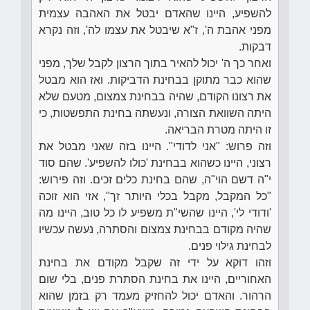
להשפיע, היינו שהאדם יבטל את האהבה עצמית
מפני אהבת ה', ז"א שיבטל את עצמו לה', וזה נקרא
דבקות.
ואחר כך ה' יכול להאיר בתוך הרצון לקבל שלך, מפני
שהוא כבר מתוקן בבחינת הדביקות. ואז הוא מבטל
את רצונו הקודם, שהיה בבחינת צמצום, מטעם שלא
היתה השוואת הצורה, ונעשתה בחינת התפשטות, כי
זו היתה מטרת הבריאה.
וזה פרוש: "אני לדודי". היינו בזה שאני מבטל את
רצוני, היינו כשהוא בבחינת 'כולו להשפיע'. שהם סוד
י"ה דשם הוי"ה, שהם בחינת כלים זכים. וזה פירוש:
"כל המקבל, מקבל בכלי היותר זך", אזי הוא זוכה
'ודודי לי', היינו שהשי"ת משפיע לו כל טוב, היינו מה
שהיה מקודם בבחינת צמצום והסתרה, נעשה עכשיו
לבחינת גילוי פנים.
וזהו דוקא על ידי זה שקבל מקודם את בחינת
האחוריים, היינו את בחינת הסתרת פנים, בלי שום
הרהור. והאדם יכול להחזיק מעמד רק בזמן שהוא