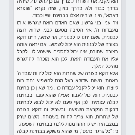
הוא מקבל את השחרות, צריך גם כן להשתדל שיהיה
בדרך כבוד ולא בדרך בזיון, שזה נקרא "שופרא
דאמא", היינו שיהיה אצלו בבחינת יופי וכבוד.
וזה ענין בני גרשון, שאם האדם רואה שגרשו אותו
מעבדות ה', אזי הסיבה מטעם לבני, שהוא רוצה
לבנונית, שאם יתנו לו לבנונית, אזי שמעי, היינו דוקא
בצורה של לבנונית הוא יכול לשמוע. ואם יראה אותה
בצורה שחורה, אינו יכול להסכים שישמע לו, ולקבל
עליו את העבודה הזאת. לכן הוא מוכרח להתגרש
מהיכל המלך.
אלא דוקא בצורה של שחרות הוא יכול להיות עובד ה'
באמת, משום שדוקא בעל מנת להשפיע נחת רוח
ליוצרו, הוא יכול לקבל עבודה כזו. מה שאין כן בחינת
לבנונית, הוא יכול לעבוד אפילו שהוא עובד בבחינת
קבלה עצמית. לכן אף פעם לא יכול לבוא לבחינת
דבקות הנקראת השפעה. ובשביל זה דוקא בצורה
של שחרות, הוא צריך להיות בשמחה, משום שרק
במצב הזה יש לו ההזדמנות ללכת בבחינת השפעה.
כי: "כל גרגרן כועס", מי שהוא משוקע בבחינת קבלה