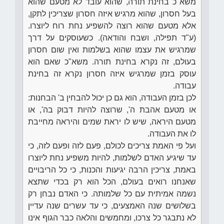
משא"כ בחינת תורה, שהוא עובד לא מטעם שהוא
בעל חסרון, שהוא מרגיש איזה חסרון שצריכין לתקן,
אלא מטעם שהוא רוצה להשפיע נחת רוח ליוצרו.
(ע"ד תפילה, ושבח והודאה). כשעוסקים על דרך
שמרגיש את עצמו שהוא בשלמות ואין שום חסרון
בעולם, זה נקרא בחינת תורה. משא"כ שאם הוא
עוסק בזמן שמרגיש איזה חסרון נקרא זה בחינת
עבודה.
לכן בזמן העבודה, הוא גם כן יכול להבחין ב' הבחנות:
או מטעם אהבת ה', שרוצה להיות דבוק בה', או
מטעם היראה, שיש לו יראת שמים והיראה מחייבת
לו את העבודה.
ועל פי האמת צריכים לכולם, פעם לזה ופעם לזה, כי
עד שיגיע האדם לשלמות, להיות משפיע נחת ליוצרו
באמת, צריכין הרבה יגיעות והכנות, כי כל הריבויים
שאנחנו רואים בעולם, הכל הוא רק בכדי שתצא
נשמה אמיתית עם כל שלמותה. כי האדם נבחן רק
בשלושים שנה האמצעים, כי עד עשרים שנה עדיין
לא נתבגר כל צרכו, ומחמשים והלאה כבר הגוף אינו