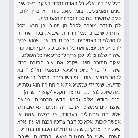
בעל עבודה, אלא כל האדם נמדד בעיקר בשלושים
שנים האמצעים. ובזמן מועט כזה הוא צריך להכין
כלים שתשרה בתוכם הנצחיות האמיתית.
לכן האדם מוכרח לקבל הן הטוב והן הרע, מכל
הדורות שעברו, ומכל הדורות שיבואו, בכדי שתהיה
לו השלמות האמיתית והנצחית. וזה ענין שהוא צריך
להכריע את עצמו ואת כל העולם כולו לכף זכות, כדי
שיהיה שלם וכולל, לכן צריך להכריע את כל העולם.
ועיקר התורה הוא שיקבל את אור התורה בכדי
שיהיה לו בחי' סיוע דלעילא, כמאמר חז"ל: "הבא
לטהר מסייעין אותו", ופירשו בזהר: במה? בנשמתא
קדישא. שעל ידי שמשיג את אור התורה הוא נסתייע
בזה שיוכל להיות בין מחצדי חקלא [-קוצרי השדה].
והנה חודש אלול נקרא חדש הרחמים, מטעם
שהצדיקים ממשיכין אז בחי' הרחמים. ולא שבחדש
אלול הם מתחילים בעבודה, כי בפעם אחת אי
אפשר לזכות, אלא כל דבר צריכין הכנה ויגיעה. אלא
שעל ידי הצדיקים, שהם מתחילים העבדות בתחילת
השנה, שע"י כל המצוות שעשו בחדשים שעברו