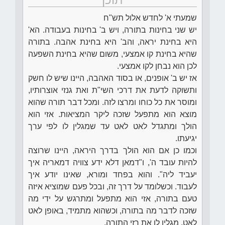
שמעתי א' לחדש אלול תש"ח
יש שני בחינות בתורה, ויש ב' בחינות בעבודה. הא'
היא בחינת יראה, והב' היא בחינת אהבה. בתורה
שהיא בחינת קו אמצעי, משום שהיא בחינת השפעה
לכן הוא נבחן לקו אמצעי.
אז יש ב' אופנים, או בסוד האהבה, היינו שיש לו חשק
ותשוקה לדעת את דרכי השי"ת ואת גנזי אוצרותיו,
ומוסר את כל כוחו ומרצו לזה. ומכל דבר תורה שהוא
מוצא הוא מתפעל שזכה ליקר המציאות. אזי הוא
הולך ומתגדל לאט לאט עד שמגלין לו לפי ערך
יגיעתו.
וכמו כן אם הוא הולך בדרך היראה, היינו שרוצה
להיות עובד ה', ו"דמאן דלא ידע צוויה דמאריה איך
יעביד ליה". והוא בפחד ומורא, שאינו יודע איך
לעבוד. וכשלומד על דרך זה, ובכל פעם שמוציא איזה
טעם בתורה, אזי הוא מתפעל ומתרגש על ידי מה
שזכה לדבר מה בתורה, וכשהוא מתמיד, באופן לאט
לאט, מגלין לו את רזי התורה.