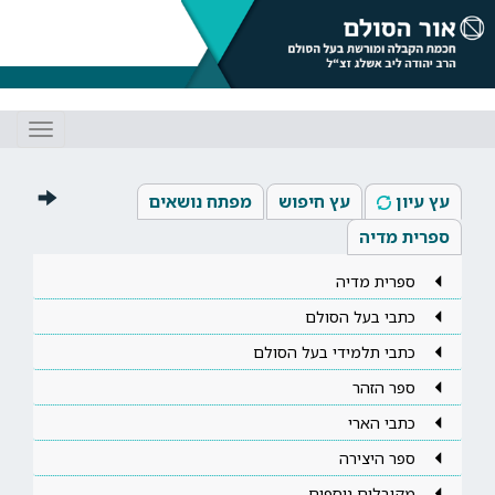
Toggle
gation
עץ עיון
עץ חיפוש
מפתח נושאים
ספרית מדיה
ספרית מדיה
כתבי בעל הסולם
כתבי תלמידי בעל הסולם
ספר הזהר
כתבי הארי
ספר היצירה
מקובלים נוספים