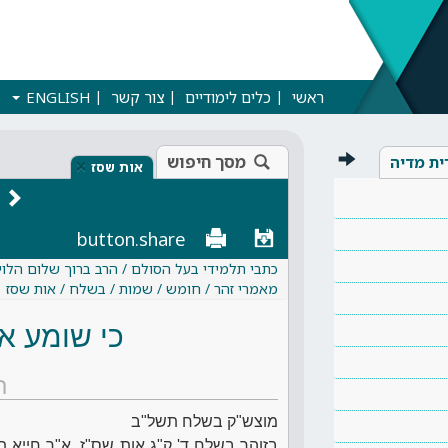
ראשי
כלים לימודיים
צור קשר
ENGLISH
מסך חיפוש
ית מדיה
×
אות שסז
button.share
כתבי תלמידי בעל הסולם / הרב ברוך שלום הלוי
מאמרי זהר / חומש / שמות / בשלח / אות שסז
כי שומע אל
ת
מוצש"ק בשלח תשל"ב
בזוהר בשלח ד' ק"ג אות שס"ז, א"ר חייא תה