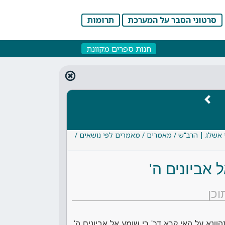
סרטוני הסבר על המערכת
תרומות
חנות ספרים מקוונת
 אשלג | הרב"ש / מאמרים / מאמרים לפי נושאים /
 אביונים ה'
וכן
וונא על האי קרא דכ' כי שומע אל אביונים ה',