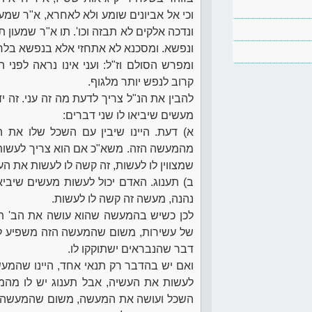
וכי אל אביונים שומע ולא לאחרא, א"ר שמעון,
ונדכה אלקים לא תבזה וכו'. תו א"ר שמעון ת
ונפשא. ומסכנא לא אתחזי אלא בנפשא בלחוד
ומפרש הסולם וז"ל: ועני אינו נראה לפני 
קרוב לנפש יותר מלגוף.
להבין את הנ"ל צריך לדעת מה זה עני. זה 
מעשים שיביאו לו שני דברים:
א) דעת. היינו שיבין עם השכל שלו את 
מהמעשה הזה. משא"כ אם הוא צריך לעשות
שמצווין לו לעשות, זה קשה לו לעשות את הע
ב) תענוג. האדם יכול לעשות מעשים שיביא
נהנה, מעשה זה קשה לו לעשות.
לכן כשיש בהמעשה שהוא עושה את הב' תנא
של עשירות, משום שהמעשה הזה משפיע לו ש
דבר שהנבראים ישתוקקו לו.
ואם יש בהדבר רק תנאי אחד, היינו שהמעש
לעשות את העשיה, אבל תענוג יש לו מהמ
השכל ועושה את המעשה, משום שהמעשה עוד