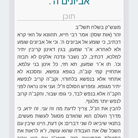
אביונים ה'.
תוכן
מוצש"ק בשלח תשל"ב
זהר (אות שסז): אמר רבי חייא, תהוונא על האי קרא
דכתיב, כי שומע אל אביונים ה'. וכי אל אביונים שומע
ולא לאחרא. א"ר שמעון, בגין דאינון קריבין יתיר
למלכא, דכתיב, לב נשבר ונדכה אלקים לא תבזה
וכו'. תו א"ר שמעון, תא חזי, כל אינון בני עלמא,
אתחזיין קמי קוב"ה, בגופא ונפשא, ומסכנא לא
אתחזי אלא בנפשא בלחודוי, וקב"ה קריב לנפשא
יתיר מגופא. ומפרש הסולם וז"ל: ועני אינו נראה לפני
הקב"ה אלא בנפש לבד, כי גופו שבור, והקב"ה קרוב
לנפש יותר מלגוף.
להבין את הנ"ל, צריך לדעת מה זה עני. זה ידוע, כי
מדרך העולם הוא שהאדם מסוגל לעשות מעשים,
בתנאי שיביאו לו שני דברים: א) דעת, היינו שיבין עם
השכל שלו את העבודה שהוא עושה, ז"א לראות את