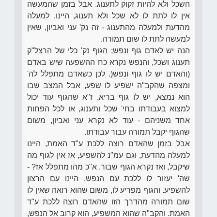
השכל ולא להיות זקוק לתענוג. אבל בזמן שהמעשה
אין לו לתת לו לא שכל ולא תענוג, היינו, למעלה
מהדעת ולמעלה מהתענוג - זה נק' עני ואביון, שאין
למעשה לתת לו שום תמורה.
הנה יש לאדם גוף ונפש; הגוף נק' כלי של הרצל"ק
תענוג ושכל, והנפש נקרא כח ההשפעה שיש באדם
(והאדם יש לו גוף ונפש(. לכן כשאדם מתפלל לה'
ומצפה שהקב"ה ישפיע לו שפע, אבל המצב שבו
הוא נמצא, יש לו גוף בריא, ז"א שהגוף עוד יכול
למצוא בעבודתו בחי' שכל ותענוג, או לכל הפחות
אחד משניהם - עוד לא נקרא עני ואביון, משום
שהגוף יקבל תמורה עבור עבודתו.
אבל בזמן שהאדם רוצה ללכת ע"ד האמת, היינו
למעלה מהדעת, וגם עמ"נ להשפיע, אז אין לגוף מה
שיקבל, ואז נקרא הגוף שבור. א"כ מהו מתפלל אז? -
שה' יעזור לו ללכת עם הנפש, היינו עם הרצון
להשפיע. והגוף מפריע לו, משום שהוא רואה שאין לו
שום תמורה מהדרך הזו שהאדם רוצה ללכת ע"ד
האמת. והקב"ה שהוא המשפיע, הוא קרוב אל הנפש,