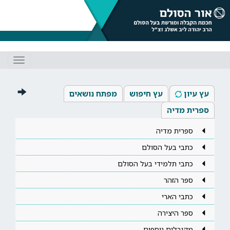
Toggle
gation
עץ עיון
עץ חיפוש
מפתח נושאים
ספרית מדיה
ספרית מדיה
כתבי בעל הסולם
כתבי תלמידי בעל הסולם
ספר הזהר
כתבי הארי
ספר היצירה
מקובלים נוספים