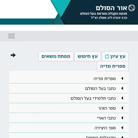
Toggle
gation
עץ עיון
עץ חיפוש
מפתח נושאים
ספרית מדיה
ספרית מדיה
כתבי בעל הסולם
כתבי תלמידי בעל הסולם
ספר הזהר
כתבי הארי
ספר היצירה
מקובלים נוספים