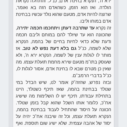
ירא ה', הנקרא בחינת אדם, כנ"ל. והתחלה נקראת
הולדה. ואז הוא הזמן, כשהאדם הזה בא ואומר,
שרוצה להיות אדם, מטעם שהוא נולד עכשיו בבחינת
אדם במוחו וליבו.
זה נקרא
עד שתרבה דעתן ויתחכמו חכמה יתירה
,
שהכוונה הוא עד שיולד להם במוחם וליבם חכמה
ודעת שלא כדאי לחיות בחיים של בהמה, הנקרא
שלא לשמה, כנ"ל
גם בלא דעת נפש לא טוב
. אז
מותר לו לגלות ענין של לשמה, הנקרא ירא ה', ולא
שעוסק בתו"מ מטעם שירא מחמת תועלת עצמו. מה
שאין כן מטרם שבא לו בחינת אדם, אסור לגלות לו,
כנ"ל בדברי הרמב"ם.
ובזה נפרש, שהזה"ק אומר לנו, שיש הבדל במי
שנולד בבחינת בהמה, שאז תיכף כשנולד, היינו
בתחילת עבודתו, תיכף יש לו השלימות מה שישיג
אח"כ, כלומר אותו השכל שהוא קבל בזמן שנולד.
הכוונה על היסוד שהתחיל לעבוד בבחינת בהמה,
הנקרא תועלת עצמו, וכל זה שיבנה אח"כ יהיה על
יסוד של אהבה עצמית. שלא ישיג שום תוספת. ואף