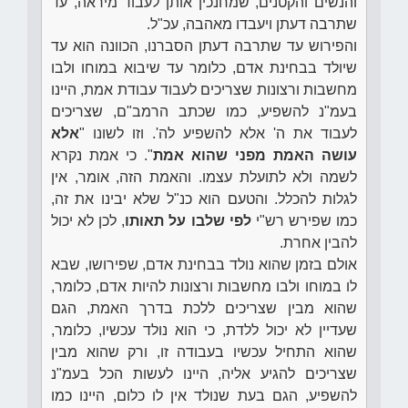
והנשים והקטנים, שמחנכין אותן לעבוד מיראה, עד
שתרבה דעתן ויעבדו מאהבה, עכ"ל.
והפירוש עד שתרבה דעתן הסברנו, הכוונה הוא עד
שיולד בבחינת אדם, כלומר עד שיבוא במוחו ולבו
מחשבות ורצונות שצריכים לעבוד עבודת אמת, היינו
בעמ"נ להשפיע, כמו שכתב הרמב"ם, שצריכים
לעבוד את ה' אלא להשפיע לה'. וזו לשונו "
אלא
עושה האמת מפני שהוא אמת
". כי אמת נקרא
לשמה ולא לתועלת עצמו. והאמת הזה, אומר, אין
לגלות להכלל. והטעם הוא כנ"ל שלא יבינו את זה,
כמו שפירש רש"י
לפי שלבו על תאותו
, לכן לא יכול
להבין אחרת.
אולם בזמן שהוא נולד בבחינת אדם, שפירושו, שבא
לו במוחו ולבו מחשבות ורצונות להיות אדם, כלומר,
שהוא מבין שצריכים ללכת בדרך האמת, הגם
שעדיין לא יכול ללדת, כי הוא נולד עכשיו, כלומר,
שהוא התחיל עכשיו בעבודה זו, ורק שהוא מבין
שצריכים להגיע אליה, היינו לעשות הכל בעמ"נ
להשפיע, הגם בעת שנולד אין לו כלום, היינו כמו