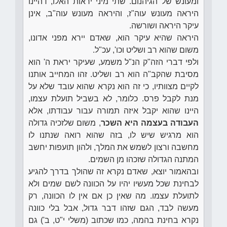
ומעונש של הגיהנום. שתי מיני יראות האלו, דהיינו
היראה מעונש עוה"ז, והיראה מעונש עוה"ב, אינן
עיקר היראה ושורשה.
היראה שהיא עיקר הוא, שאדם יירא מפני אדונו,
משום שהוא רב ושליט וכו', עכ"ל.
ולפי דברי הזה"ק הנ"ל משמע, שעיקר יראת ה' הוא
מסיבת שהקב"ה הוא רב ושליט. זהו המחייב אותנו
לקיים מצוותיו, כי זה הוא נקרא שהוא עובד שלא על
מנת לקבל פרס. כלומר, לא בשביל תועלת עצמו,
היינו שהוא יקבל איזה תמורה עבור עבודתו, אלא
העבודה בעצמה היא השכר
, משום שלזכיה גדולה
הוא מרגיש שיש לו, בזה שהוא רואה שנתנו לו
מחשבה ורצון לשמש את המלך, ולהון תועפות יחשב
המתנה הגדולה שזכהו מן השמים.
ובהאמור יוצא, שאדם נקרא זה שהולך בדרך להגיע
לבחינת שכל מעשיו יהיו על הכוונה לשם שמים ולא
לתועלת עצמו. מה שאין כן אם אין לו הכוונה, רק
מעשה לבד, הגם שזהו דבר גדול, אבל בלי כוונה
נקרא בחינת בהמה, כמו שכתוב (משלי י"ט, ב') גם