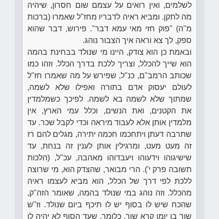
לשלמים, ואין רואים על עצמם שום חסרון, שיהיה
מה לתקן. ומביא ראיה לדבריו מחז"ל שאמרו (ברכות
מ"ה) "פוק חזי מאי עמא דבר". פירוש, דבר שהוא
ספק, לך צא וראה איך הצבור נוהג.
ובאמת כן הוא צודק, היינו מי שנולד בבחינת בהמה
הוא שייך להכלל, וצריך ללכת בדרך הכלל. וזהו כמו
שכותב הרמב"ם, כנ"ל, שפירש על מה שאמרו חז"ל
לעולם יעסוק אדם בתורה ואפילו שלא לשמה,
שמתוך שלא לשמה בא לשמה. לפיכך כשמלמדין
את הקטנים, ואת הנשים, וכלל עמי הארץ, אין
מלמדין אותן אלא לעבוד מיראה וכדי לקבל שכר. עד
שתרבה דעתן ויתחכמו חכמה יתירה, מגלים להם רז
זה מעט מעט, ומרגילין אותן לענין זה בנחת, עד
שישיגוהו וידעוהו ויעבדוהו מאהבה, עכ"ל, (הלכות
תשובה פרק י'). הרי מבואר, שהצדק הוא, מי שרוצה
ללכת לפי דרך של הכלל, הוא מביא לעצמו ראיה
מהכלל. וזה נוהג במי שנולד בהמה, שאומר הזה"ק,
שהכח שיש לו בסוף יש לו תיכף ביום שנולד. וז"ש
שור בן יומו קרא שור, כלומר, שעד הסוף לא יהיה לו