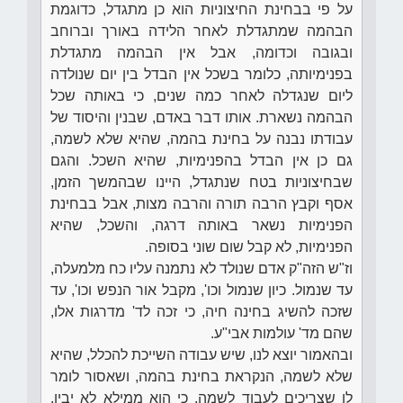
על פי בבחינת החיצוניות הוא כן מתגדל, כדוגמת
הבהמה שמתגדלת לאחר הלידה באורך וברוחב
ובגובה וכדומה, אבל אין הבהמה מתגדלת
בפנימיותה, כלומר בשכל אין הבדל בין יום שנולדה
ליום שנגדלה לאחר כמה שנים, כי באותה שכל
הבהמה נשארת. אותו דבר באדם, שבנין והיסוד של
עבודתו נבנה על בחינת בהמה, שהיא שלא לשמה,
גם כן אין הבדל בהפנימיות, שהיא השכל. והגם
שבחיצוניות בטח שנתגדל, היינו שבהמשך הזמן,
אסף וקבץ הרבה תורה והרבה מצות, אבל בבחינת
הפנימיות נשאר באותה דרגה, והשכל, שהיא
הפנימיות, לא קבל שום שוני בסופה.
וז"ש הזה"ק אדם שנולד לא נתמנה עליו כח מלמעלה,
עד שנמול. כיון שנמול וכו', מקבל אור הנפש וכו', עד
שזכה להשיג בחינה חיה, כי זכה לד' מדרגות אלו,
שהם מד' עולמות אבי"ע.
ובהאמור יוצא לנו, שיש עבודה השייכת להכלל, שהיא
שלא לשמה, הנקראת בחינת בהמה, ושאסור לומר
לו שצריכים לעבוד לשמה, כי הוא ממילא לא יבין,