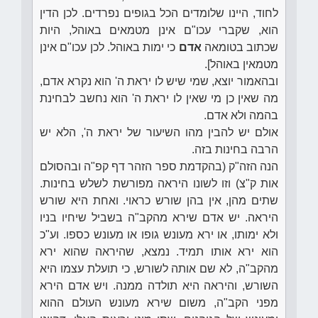
לחוד, היינו שלומדים הכל בגופים נפרדים. לכן הדין
הוא, שקברי עכו"ם אינן מטמאים באוהל, היות
שכתוב בטומאה
אדם
כי ימות באוהל. לכן עכו"ם אינן
מטמאין באוהל].
ובהאמור יוצא, שמי שיש לו יראת ה' הוא נקרא אדם,
מה שאין כן מי שאין לו יראת ה' הוא נחשב לבחינת
בהמה ולא אדם.
אולם יש להבין מהו השיעור של יראת ה', הלא יש
הרבה בחינות בזה.
הנה הזה"ק (בהקדמת ספר הזהר דף קפ"ה ובהסולם
אות ק"צ) וזו לשונו היראה מפורשת לשלש בחינות.
שתים מהן, אין בהן שורש כראוי. ואחת היא שורש
היראה. יש אדם שירא מהקב"ה בשביל שיחיו בניו
ולא ימותו, או ירא מעונש גופו או מעונש כספו. וע"כ
הוא ירא אותו תמיד. נמצא, שהיראה שהוא ירא
מהקב"ה, לא שם אותה לשורש, כי תועלת עצמו היא
השורש, והיראה היא תולדה ממנה. ויש אדם הירא
מפני הקב"ה, משום שירא מעונש העולם ההוא