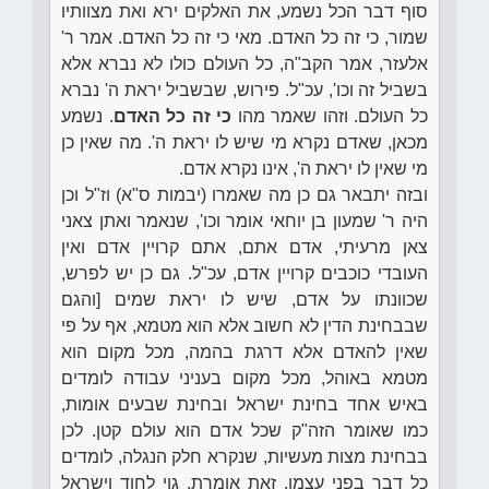
סוף דבר הכל נשמע, את האלקים ירא ואת מצוותיו
שמור, כי זה כל האדם. מאי כי זה כל האדם. אמר ר'
אלעזר, אמר הקב"ה, כל העולם כולו לא נברא אלא
בשביל זה וכו', עכ"ל. פירוש, שבשביל יראת ה' נברא
כל העולם. וזהו שאמר מהו
כי זה כל האדם
. נשמע
מכאן, שאדם נקרא מי שיש לו יראת ה'. מה שאין כן
מי שאין לו יראת ה', אינו נקרא אדם.
ובזה יתבאר גם כן מה שאמרו (יבמות ס"א) וז"ל וכן
היה ר' שמעון בן יוחאי אומר וכו', שנאמר ואתן צאני
צאן מרעיתי, אדם אתם, אתם קרויין אדם ואין
העובדי כוכבים קרויין אדם, עכ"ל. גם כן יש לפרש,
שכוונתו על אדם, שיש לו יראת שמים [והגם
שבבחינת הדין לא חשוב אלא הוא מטמא, אף על פי
שאין להאדם אלא דרגת בהמה, מכל מקום הוא
מטמא באוהל, מכל מקום בעניני עבודה לומדים
באיש אחד בחינת ישראל ובחינת שבעים אומות,
כמו שאומר הזה"ק שכל אדם הוא עולם קטן. לכן
בבחינת מצות מעשיות, שנקרא חלק הנגלה, לומדים
כל דבר בפני עצמו. זאת אומרת, גוי לחוד וישראל