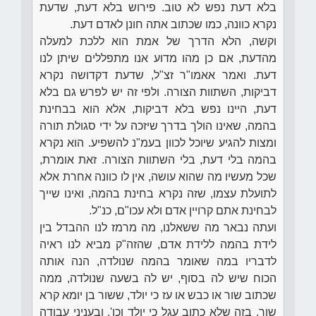
בלא דעת נפש לא טוב. פירוש בלא דעת, שדעת
נקרא כוונה, כמו שכתוב אתה חונן לאדם דעת.
וקשה, הלא הדרך של אמת הוא ללכת למעלה
מהדעת, אם כן מהו מדוע אנו מתפללים שיתן לנו
דעת. ואמר אאמו"ר זצ"ל, שדעת דקדושה נקרא
דביקות, השתוות הצורה. ולפי זה יש לפרש גם בלא
דעת, היינו נפש בלא דביקות, אלא הוא בבחינת
בהמה, שאינו הולך בדרך שיזכה על ידי סגולת תורה
ומצות להגיע שיוכל לכוון בעמ"נ להשפיע. הוא נקרא
בהמה בלי דעת, בלי השתוות הצורה. זאת אומרת,
שכל מעשיו מה שהוא עושה, אין לו כוונה אחרת אלא
לתועלת עצמו, שזה נקרא בחינת בהמה, ואינו שייך
לבחינת אתם קרויין אדם ולא עכו"ם, כנ"ל.
ועתה נבאר מה ששאלנו, מה מרמז לנו ההבדל בין
לידת בהמה ללידת אדם, שהזה"ק מביא לנו ראיה
לדבריו במה שאומר בהמה שנולדה, הנה אותה
הכוח שיש לה בסוף, יש לה בשעה שנולדה, ממה
שכתוב שור או כבש או עז כי יולד, ששור בן יומא קרא
שור, בזה שלא כתוב עגל כי יולד וכו'. ובעניני עבודה