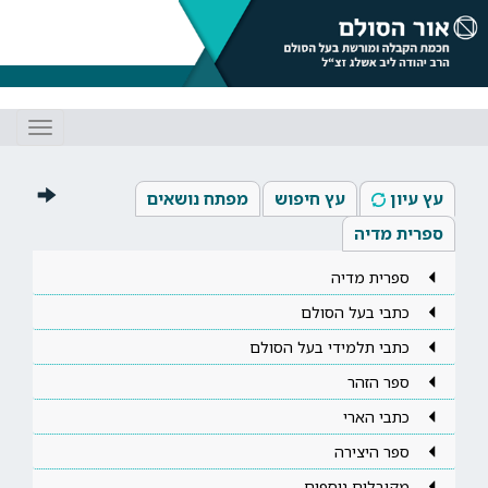
Toggle
gation
עץ עיון
עץ חיפוש
מפתח נושאים
ספרית מדיה
ספרית מדיה
כתבי בעל הסולם
כתבי תלמידי בעל הסולם
ספר הזהר
כתבי הארי
ספר היצירה
מקובלים נוספים