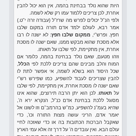
היות שהוא נולד בבחינת בהמה, אין הוא יכול להבין
אחרת, לכן צריכים ללמוד עמו רק שלא לשמה.
ולפי הנ"ל יכולים לפרש מה שרז"ל (עבודה זרה י"ט.)
אמר רבא, לעולם ילמד אדם תורה במקום שלבו
חפץ. ופרש"י,
ממקום שלבו חפץ
: לא ישנה לו רבו
אלא מסכת שהוא מבקש ממנו, שאם ישנה לו מסכת
אחרת, אין מתקיימת, לפי שלבו על תאותו.
וזהו מטעם, שאם נולד בבחינת בהמה, כלומר אם
המוח והלב מבינים שהם צריכים ללכת לפי
הכלל
,
שכל היסוד הוא בשלא לשמה, אי אפשר לתת לו
להבין שצריכים לעבוד להשפיע, כמו שפירש רש"י
שאם ישנה לו מסכת אחרת, אין מתקיימת, לפי שלבו
על
תאותו
. לכן הוא יתן הרבה תירוצים, שהוא אינו
מסוגל ללכת בבחינת אדם כנ"ל, הנקרא ירא ה',
שהיא בעמ"נ להשפיע, כמ"ש בהרמב"ם וזו לשונו אל
יאמר אדם, הריני עושה מצות התורה וכו', כדי
שאקבל הברכות הכתובות בה או כדי שאזכה לחיי
עולם הבא. ואין עובדים ה' על דרך זה אלא עמי הארץ