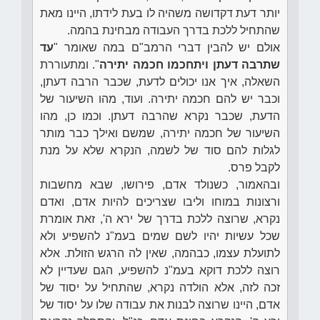
יותר דעת דקדושה משהיה לו בעת לידתו, היינו מאת
שהתחיל ללכת בדרך העבודה מבחינת בהמה.
אולם יש להבין דברי הרמב"ם במה שאומר "
עד
שתרבה דעתן ויתחכמו חכמה יתירה
". ומתעוררת
השאלה, איך אנו יכולים לדעת, שכבר הרבה דעתן,
וכבר יש להם חכמה יתירה. ועוד, מהו השיעור של
הדעת, שכבר נקרא שהרבה דעתן. וכמו כן, מהו
השיעור של חכמה יתירה, שמשם ואילך כבר מותר
לגלות להם סוד של לשמה, הנקרא שלא על מנת
לקבל פרס.
ובהאמור, כשנולד אדם, פירושו, שבא מחשבות
ורצונות במוחו וליבו שצריכים להיות אדם, ואדם
נקרא, שרוצה ללכת בדרך של ירא ה', זאת אומרת
שכל עשיות יהיו לשם שמים בעמ"נ להשפיע ולא
לתועלת עצמו, כבהמה, שאין לה הרגש הזולת. אלא
רוצה ללכת דוקא בעמ"נ להשפיע, הגם שעדיין לא
זכה לזה, אלא הולדה נקרא, שהתחיל על יסוד של
אדם, היינו שרוצה לבנות את עבודה שלו על יסוד של