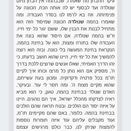
עיקר ההבחן מה שאמרו, שבבהמה אין הבחן מיום
שנולדה ועד לבסוף יש לה אותה הכח, הכוונה על
פנימיותה. וזה בא לרמז לנו בסדר העבודה. ומה
שאמרו בהמה
שנולדה
הכוונה שמיסוד הזה הוא
מתחיל לבנות את הבנין שלו, ששם יגור כל ימי חייו.
וז"ש בהמה שנולדה, אם היסוד שהוא בונה את
העבודה שלו בתורה ומצות, הוא על בחינת בהמה,
הנקראת בחינת המעשה בלי כוונה. ובזה הוא רוצה
להמשיך את כל ימי חייו, היינו שהוא חושב בדעתו, כי
זהו הדרך האמיתי, שאלו אנשים שרוצים ללכת בדרך
ה', מספיק אם הוא נותן כל מרצו וכוחו איך לקיים
תו"מ בכל פרטיה ודקדוקיה. ומכוון בעת עשייתם,
שהוא מקיים מצות ה'. ומה חסר לי עוד. ובעיקר,
האדם שנולד בבחינת בהמה, טוען, כי הוא מביא
ראיה לצדקתו מהכלל ישראל, איך הם נוהגים, היינו
על איזה יסוד הם הולכים. ובטח תראה שהם הולכים
בבחינת בהמה. כלומר, באם שהם מקיימים תו"מ,
ועוד מקבלים עליהם עוד איזה חומרות נוספות
להמצות שניתן לנו, כבר כולם מרגישים עצמם