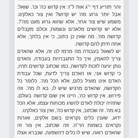
זהר תזריע דף י"ג אות ל"ז: אין קדוש כה' וכו'. שואל:
אבל יותר גרוע מה' יש קדוש? ואין צור כאלקינו.
משמע שיש צור אחר, אלא שהוא גרוע מעט מה'?.
אלא יש קדושים מלאכים ונשמות, וכולם מקבלים
קדושה מה'. מה שאין כן כתוב, כי אין בלתך, אלא
אתה תיתן להם קדושה.
יש לשאול בעבודה מה מרמז לנו זה, אלא שהאדם
צריך להאמין, איך כל התגברויות בעבודה, והאדם
נותן יגיעה לזכות לקדושה, כמו שכתוב קדושים תהיו,
כי קדוש אני, אז האדם צריך לדעת, שכל עבודת
האדם אינו מועיל כלום, אלא הכל מה'. כלומר כל
הקדושה, שהאדם מרגיש שיש לו, בא לו מה'. וזה
פירוש, אין קדוש כה', היינו אין שום קדושה בעולם,
שתהיה יכולת לאדם להשיג מכוחות עצמו, אלא הכל
בא מה'. זה שכתוב, אין קדוש כה', ואין צור כאלקינו.
ידוע, שענין כלים נקראים בשם אלקים, ואורות
נקראים בשמות הוי"ה. וזה שכתוב, אין צור זה
שהאדם רואה, שיש לו כלים דהשפעה, שנברא אצלו