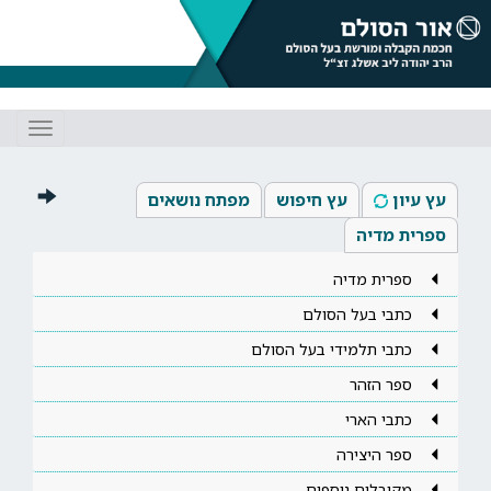
Toggle
gation
עץ עיון
עץ חיפוש
מפתח נושאים
ספרית מדיה
ספרית מדיה
כתבי בעל הסולם
כתבי תלמידי בעל הסולם
ספר הזהר
כתבי הארי
ספר היצירה
מקובלים נוספים