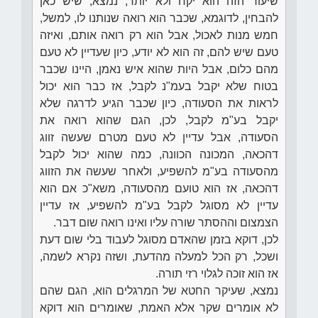
שיעור הזה הוא יקח ולא יותר, נמצא, שיש כאן
להבחין, לדוגמא, שכבר הוא רואה שנותנו לו, למשל,
חמש מנות לאכול, אבל הוא רק רואה אותם, ואיזה
טעם שיש להם, זה הוא לא יודע, כיון שעדיין לא טעם
מהם כלום, אבל היות שהוא איש נאמן, היינו שכבר
בטוח שלא יקבל בעמ"נ לקבל, אז כבר הוא יכול
לראות את הסעודה, כיון שכבר הגיע לדרגה שלא
יקבל בע"מ לקבל, לכן, הגם שהוא רואה את
הסעודה, אבל עדיין לא טעם מטרם שעשה זווג
דהכאה, המכונה הכוונה, כמה שהוא יכול לקבל
מהסעודה בע"מ להשפיע, ולאחר שעשה את הזווג
דהכאה, אז הוא טועם מהסעודה, משא"כ אם הוא
עדיין לא מסוגל לקבל בע"מ להשפיע, אז עדיין
הצמצום וההסתר שורה עליו ואינו רואה שום דבר.
לכן, דוקא בזמן שהאדם מסוגל לעבוד בלי שום דעת
ושכל, רק הכל למעלה מהדעת, ושזה נקרא לשמה,
אז הוא זוכה לגלוי רזי תורה.
נמצא, שעיקר החטא של המרגלים הוא, הגם שהם
לא אומרים שקר אלא האמת, שאומרים הוא דוקא