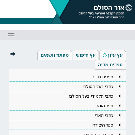
Toggle
gation
עץ עיון
עץ חיפוש
מפתח נושאים
ספרית מדיה
ספרית מדיה
כתבי בעל הסולם
כתבי תלמידי בעל הסולם
ספר הזהר
כתבי הארי
ספר היצירה
מקובלים נוספים