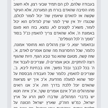
בעבודה שלהם, לכן הם תמיד שבעי רצון, ולא חשוב
מהו הסיבה שהאדם בורח מן המערכה, אלא העיקר
שקשה אז להאדם שיאמין שה' יכול לעזור לכולם,
שכנגדו ית' אין שייך לומר שרק לגדולים הוא יכול
לעזור, משא"כ לקטנים לא, נמצא, בזה הוא פוגם
באמונת ה', אלא שהאדם צריך להאמין כנ"ל בסוד
"סומך ה' לכל הנופלים".
ובהאמור יוצא, כי ענין מרגלים הוא מחוסר אמונה,
כלומר, שכל החסרונות מה שהם אומרים לאדם, א',
שזה קשה, מטעם שהוא נגד טבע הגוף, היות שהגוף
רוצה להתקיים, וכאן אומרים לו, שצריכים לעבוד את
ה' בכל לבבך ובכל נפשך, וזהו בבחינת ליבא, ב',
שצריכים להאמין, כלומר שכל העבודה מבססת על
יסוד שהוא למעלה מהדעת, א"כ איך יש מציאות
שהאדם יוכל ללכת בדרך הזה, א"כ אנו רואים
שהמרגלים הנ"ל אינם אומרים שקר, א"כ איזה חטא
יש בדברי המרגלים, שדברו לשון הרע על ארץ
ישראל, כמ"ש הזה"ק, שארץ ישראל הכוונה על