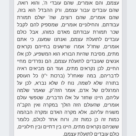
עצמם, והם אומרים, שהם עובדי ה', והוא רואה,
שהם עובדים עבור עצמם, ורק ההבדל הוא בזה,
שהם אומרים, שהם רוצים, שה' ישלם תמורת
עבודתם, והחילוניים אומרים, שמספיק להם לקבל
שכר תמורת עבודתם מאדם כמוהו, אבל כולם
עובדים לתועלת עצמם, ואנחנו שמענו, כי אתם
אומרים, שחז"ל אמרו שרשעים בחייהם נקראים
מתים, מסיבת שהיות הבורא הוא המשפיע, לכן אלו
אנשים שעובדים לתועלת עצמם, הם נפרדים מחיי
החיים, לכן נקראים מתים, ועוד הם מביאים ראיה
לדבריהם, במה שאחז"ל (ברכות י"ז) כל העוסק
בתורה שלא לשמה, נוח לו שלא נברא, לכן על
המרגלים של אדם, אומר הזה"ק, שאמר שלמה
עליהם, היינו שחזר על אלו הדברים, שטפשי עולם
אומרים, שהעולם הזה הולך במקרה ואין הקב"ה
משגיח עליהם, אלא מקרה האדם ומקרה הבהמה
כמות זה כן כמות זה, ורוח אחד לכולם, כלומר
ששניהם נקראים מתים, היינו בין דתיים ובין חילוניים,
כולם עובדים לתועלת עצמם.