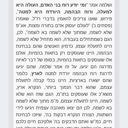
ושלמה אמר "
ומי יודע רוח בני האדם, העולה היא
למעלה, ורוח הבהמה, היורדת היא למטה
",
פירוש, שאנו צריכים להאמין בדברי רז"ל, שאמרו
(פסחים נ') "לעולם יעסוק אדם בתורה ומצות, אע"פ
שלא לשמה, שמתוך שלא לשמה בא לשמה", לכן,
הגם כשמתחילים בעבודה, הוא מתחיל שלא לשמה,
היינו לתועלת עצמו, כדמיון האנשים שהם בבחינת
הבהמה, היינו שעוסקים רק בתאות בהמיות, אולם
אלו שעוסקים בתאות בהמיות, בסופו של דבר לאיזה
מדרגה הם יגיעו, על זה אמר שלמה, שהם יגיעו
לדרגת רוח הבהמה יורדת למטה
לארץ
, כלומר
שהם ישארו בארציות, היינו בכלי קבלה לתועלת
עצמם, שהוא דבר הנמוך ביותר, הנקרא ארץ,
משא"כ אלו שעוסקים בתו"מ, הגם שזה הוא שלא
לשמה, היינו לתועלת עצמם, מ"מ מתוך שלא לשמה
בא לשמה, לכן הם יצאו מאהבה עצמית ויגיעו לידי
השתוות, הצורה הנקרא דבקות בה', שיזכו לבחינת
חיים, כמ"ש ואתם הדבקים בה' אלקיכם חיים כלכם