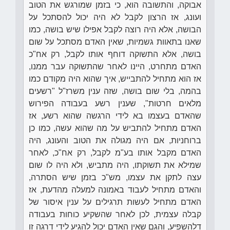
אבוקה, והתשובה הוא, כי בזמן שמורגש את הטוב
ועונג, אז הרצון לקבל לא היה יכול להסתכל על
הבושה, אלא היה רוצה לקבל אפילו שיש בושה, כמו
שאנו בתאוות גשמיות, שאין האדם מסתכל על שום
בושה, אלא התשוקה דוחף אותו לקבל, רק אח"כ
האדם מתחרט, היינו לאחר שהתשוקה עבר ממנו,
אז הוא מתחיל להתבייש, איך שהוא היה מקודם כמו
בהמה, בלי שום בושה, שזה ענין משרז"ל "רשעים
מלאים חרטות", שענין רשע בעבודה הפירוש
שהאדם בעצמו בא לידי הרגשה שהוא רשע, אז
האדם מתחיל להתביש על מה שהוא עשה, כמו כן
ברוחניות, אם היה מגולה את הטוב והעונג, היה
האדם מקבל אותו בע"מ לקבל, רק אח"כ, לאחר
שמילא את תשוקתו, היה מתביש, ולא היה לו שום
עצה לתקן את עצמו, מש"כ בזמן שיש הסתרה,
והאדם מתחיל לעבוד באמונה למעלה מהדעת, אז
האדם מתחיל לעשות תרגילים על ענין איסור של
קבלה עצמית, לכן לאחר שהשקיע כוחות בעבודה
דלהשפיע, והגם שאין האדם יכול להגיע לידי דרגה זו