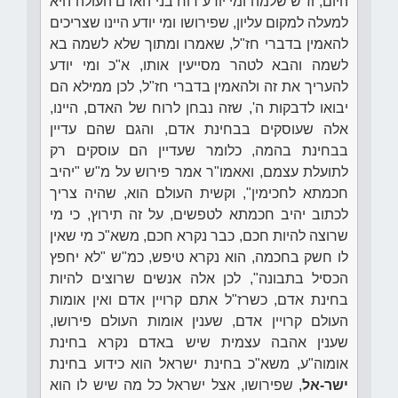
היום, וז"ש שלמה ומי יודע רוח בני האדם העולה היא
למעלה למקום עליון, שפירושו ומי יודע היינו שצריכים
להאמין בדברי חז"ל, שאמרו ומתוך שלא לשמה בא
לשמה והבא לטהר מסייעין אותו, א"כ ומי יודע
להעריך את זה ולהאמין בדברי חז"ל, לכן ממילא הם
יבואו לדבקות ה', שזה נבחן לרוח של האדם, היינו,
אלה שעוסקים בבחינת אדם, והגם שהם עדיין
בבחינת בהמה, כלומר שעדיין הם עוסקים רק
לתועלת עצמם, ואאמו"ר אמר פירוש על מ"ש "יהיב
חכמתא לחכימין", וקשית העולם הוא, שהיה צריך
לכתוב יהיב חכמתא לטפשים, על זה תירוץ, כי מי
שרוצה להיות חכם, כבר נקרא חכם, משא"כ מי שאין
לו חשק בחכמה, הוא נקרא טיפש, כמ"ש "לא יחפץ
הכסיל בתבונה", לכן אלה אנשים שרוצים להיות
בחינת אדם, כשרז"ל אתם קרויין אדם ואין אומות
העולם קרויין אדם, שענין אומות העולם פירושו,
שענין אהבה עצמית שיש באדם נקרא בחינת
אומוה"ע, משא"כ בחינת ישראל הוא כידוע בחינת
ישר-אל
, שפירושו, אצל ישראל כל מה שיש לו הוא