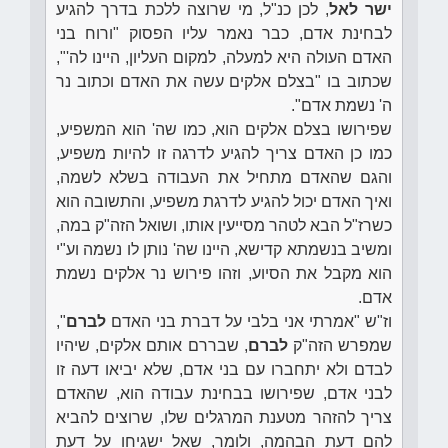
ישר לאל
, לכן כנ"ל, מי שרוצה ללכת בדרך להגיע
לבחינת אדם, כבר נאמר עליו הפסוק "ורוח בני
האדם העולה היא למעלה, למקום העליון, היינו לה'",
שכתוב בו "בצלם אלקים עשה את האדם וכתוב נר
ה' נשמת אדם".
שפירושו בצלם אלקים הוא, כמו שה' הוא המשפיע,
כמו כן האדם צריך להגיע לדרגה זו להיות משפיע,
והגם שהאדם מתחיל את העבודה בשלא לשמה,
ואיך האדם יכול להגיע לדרגת משפיע, והתשובה הוא
כשרז"ל הבא לטהר מסייעין אותו, ושואל הזה"ק במה,
ומשיב בנשמתא קדישא, היינו שה' נותן לו נשמה וע"י
הוא מקבל את הסיוע, וזהו פירוש נר אלקים נשמת
אדם.
וז"ש "אמרתי אני בלבי על דברת בני האדם
לברם
",
שמפרש הזה"ק
לברם
, שבררם אותם אלקים, שיהיו
לבדם ולא יתחברו עם בני אדם, שלא יביאו דעה זו
לבני אדם, שפירושו בבחינת עבודה הוא, שהאדם
צריך להזהר מטענת המרגלים שלו, שרוצים להביא
להם דעת הבהמה, ולומר, שאל ישגיחו על דעת