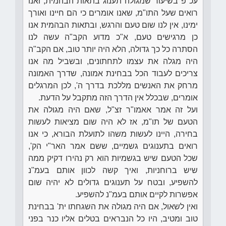
עכ"פ בשיעור שמגולה תענוג בתאות הבהמית, ואנו
רואים שעל התו"מ, שאנו אומרים כי הם חיינו ואורך
ימינו, אין לנו שום טעם והרגש, ובתאות הבהמית אנו
כן מרגישים טעם, א"כ מדוע הקב"ה עשה לנו
הסתרה כל כך גדולה, הלא היה יותר טוב, אם הקב"ה
היה מגלה את עצמו לתחתונים, ובשביל מה אנו
צריכים לעבוד הכל בבחינת אמונה, שדרך האמונה
מרחק את האנשים מללכת בדרך ה', לכן המרגלים
אומרים, שבכלל אין הדרך הזה מתקבל על הדעת.
ועל זה אמר אאמו"ר זצ"ל, שאם היה מגולה את
הטעם של תו"מ, אז לא היה שום מציאות לעשות
בחירה, היינו לעשות משהו לתועלת הבורא, כי אנו
רואים בתענוגים גשמיים, ששם אמר האר"י הק',
שכל הטעם שיש בגשמיות הוא רק נהירו דקיק ממה
שיש ברוחניות, ואיך קשה לכוון אותם בעמ"נ
להשפיע, ובטח על תענוגים גדולים לא יהיה שום
אפשרות לקיים אותם בעמ"נ להשפיע.
ואין לשאול, אם היה מגולה את השגחתו ית' בבחינת
טוב ומטיב, היו כל הנבראים בטלים אליו כנר בפני