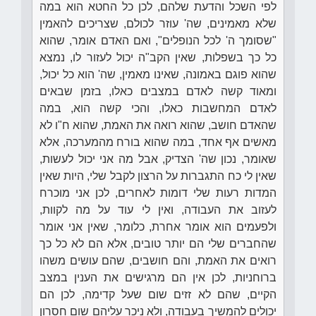
לפי השכל והדעת שלהם, לכן כל החטא הוא במה
שלא מאמינים, שה' עוזר לכולם, שצריכים להאמין
"שסומך ה' לכל הנופלים", ואם האדם אומר, שהוא
כל כך בשפלות, שאין הקב"ה יכול לעזור לו, נמצא
שהוא פוגם באמונה, שאינו מאמין, שה' הוא כל יכול,
ומאוד קשה לאדם במצבים כאלו, בזמן שבאים
לאדם המחשבות כאלו, והכי קשה הוא, במה
שהאדם חושב, שהוא רואה את האמת, שהוא ח"ו לא
מאשים אף אחד, במה שהוא בורח מהמערכה, אלא
שאומר, נכון שה' הצדיק, אבל מה אני יכול לעשות,
שאין לי כח התגברות על הרצון לקבל שלי, היות שאין
המדות רעות שלי דומות לאחרים, לכן אני מוכרח
לעזוב את העבודה, ואין לי עוד על מה לקוות,
ולפעמים הוא אומר אחרת, כלומר, שאין אני אומר
שהחברים שלי הם יותר טובים, אלא הם לא כל כך
רואים את האמת, והם חושבים, שהם עושים משהו
ברוחניות, לכן אין הם מרגישים את הענין במצב
הקיים, שהם לא זזים שום שעל קדימה, לכן הם
יכולים להמשיך בעבודה, ולא ניכר עליהם שום חסרון