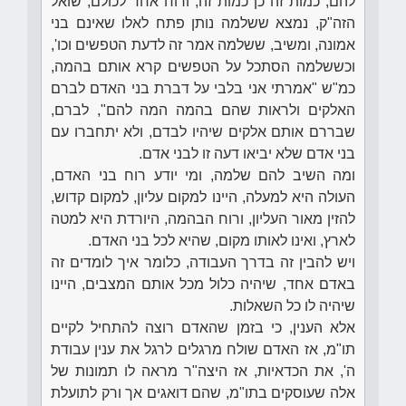
להם, כמות זה כן כמות זה, ורוח אחד לכולם, שואל
הזה"ק, נמצא ששלמה נותן פתח לאלו שאינם בני
אמונה, ומשיב, ששלמה אמר זה לדעת הטפשים וכו',
וכששלמה הסתכל על הטפשים קרא אותם בהמה,
כמ"ש "אמרתי אני בלבי על דברת בני האדם לברם
האלקים ולראות שהם בהמה המה להם", לברם,
שבררם אותם אלקים שיהיו לבדם, ולא יתחברו עם
בני אדם שלא יביאו דעה זו לבני אדם.
ומה השיב להם שלמה, ומי יודע רוח בני האדם,
העולה היא למעלה, היינו למקום עליון, למקום קדוש,
להזין מאור העליון, ורוח הבהמה, היורדת היא למטה
לארץ, ואינו לאותו מקום, שהיא לכל בני האדם.
ויש להבין זה בדרך העבודה, כלומר איך לומדים זה
באדם אחד, שיהיה כלול מכל אותם המצבים, היינו
שיהיה לו כל השאלות.
אלא הענין, כי בזמן שהאדם רוצה להתחיל לקיים
תו"מ, אז האדם שולח מרגלים לרגל את ענין עבודת
ה', את הכדאיות, אז היצה"ר מראה לו תמונות של
אלה שעוסקים בתו"מ, שהם דואגים אך ורק לתועלת