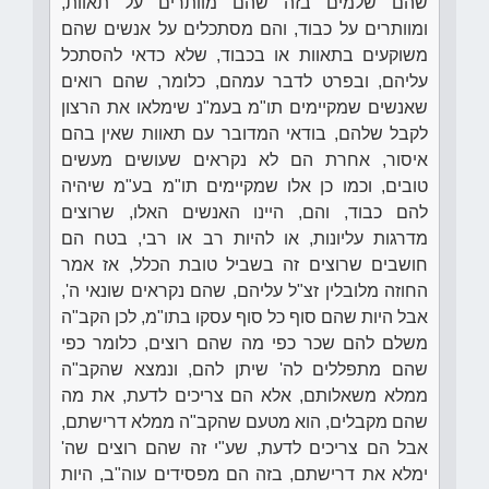
שהם שלמים בזה שהם מוותרים על תאוות,
ומוותרים על כבוד, והם מסתכלים על אנשים שהם
משוקעים בתאוות או בכבוד, שלא כדאי להסתכל
עליהם, ובפרט לדבר עמהם, כלומר, שהם רואים
שאנשים שמקיימים תו"מ בעמ"נ שימלאו את הרצון
לקבל שלהם, בודאי המדובר עם תאוות שאין בהם
איסור, אחרת הם לא נקראים שעושים מעשים
טובים, וכמו כן אלו שמקיימים תו"מ בע"מ שיהיה
להם כבוד, והם, היינו האנשים האלו, שרוצים
מדרגות עליונות, או להיות רב או רבי, בטח הם
חושבים שרוצים זה בשביל טובת הכלל, אז אמר
החוזה מלובלין זצ"ל עליהם, שהם נקראים שונאי ה',
אבל היות שהם סוף כל סוף עסקו בתו"מ, לכן הקב"ה
משלם להם שכר כפי מה שהם רוצים, כלומר כפי
שהם מתפללים לה' שיתן להם, ונמצא שהקב"ה
ממלא משאלותם, אלא הם צריכים לדעת, את מה
שהם מקבלים, הוא מטעם שהקב"ה ממלא דרישתם,
אבל הם צריכים לדעת, שע"י זה שהם רוצים שה'
ימלא את דרישתם, בזה הם מפסידים עוה"ב, היות