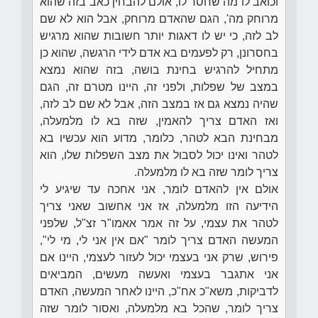
וכואב לו מה שחסר לו, אולם להבחין כאב בזה שהוא
מרוחק מה', הגם שהאדם מרוחק, אבל הוא לא שם
לב לזה, כי יש לו דאגות יותר חשובות שהוא מרגיש
בחסרונן, רק לפעמים בא אדם לידי הרגשה, שהוא כן
מתחיל להרגיש בחינת בושה, בזה שהוא נמצא
במצב של שפלות, ולפני זה, היינו מטרם זה, הגם
שהיה נמצא גם אז במצב הזה, אבל לא שם לב לזה,
ואז האדם צריך להאמין, שזה בא לו מלמעלה,
מבחינת הבא לטהר, כלומר, מדוע הוא עכשיו בא
לטהר ואינו יכול לסבול את מצב השפלות שלו, הוא
צריך לומר שזה בא לו מלמעלה.
אולם אין להאדם לומר, אני אחכה עד שיגיע לי
הידיעה הזו מלמעלה, אז אני אחשוב שאני צריך
לטהר את עצמי, על זה אמר אאמו"ר זצ"ל, שלפני
המעשה האדם צריך לומר "אם אין אני לי, מי לי",
פירוש, שרק אני בעצמי יכול לעזור לעצמי, היינו אם
אני אתגבר בעצמי ואעשה מעשים, המביאים
לדביקות, משא"כ אח"כ, היינו לאחר המעשה, האדם
צריך לומר, שהכל בא מלמעלה, ואסור לומר שזה