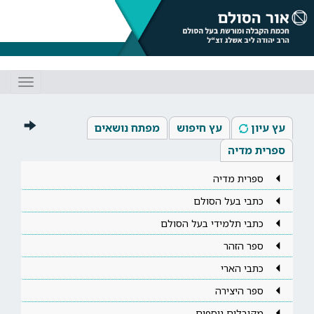
Toggle
gation
עץ עיון
עץ חיפוש
מפתח נושאים
ספרית מדיה
ספרית מדיה
כתבי בעל הסולם
כתבי תלמידי בעל הסולם
ספר הזהר
כתבי הארי
ספר היצירה
מקובלים נוספים