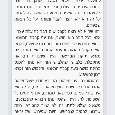
לתועלת עצמו, אלא מטעם שהקב"ה רוצה
שהנבראים יהנו בעולם, ורק מסיבה זו הם נהנים,
ולעצמם, היינו שהוא יהנה מטעם שהוא רוצה להנות,
על זה הוא לא רוצה לקבל ומוותר על כל הנאות
שבעולם.
וזהו שהוא לא רוצה לקבל שום דבר לתועלת עצמו,
אלא בכל דבר הוא חושב, אם ע"י קבלת התענוג,
שהוא נהנה עכשיו, יהיה מזה נחת רוח למעלה, רק אז
הוא מקבל ההנאה ותענוג, אחרת הוא מותר,
זה
נקרא תיקון הבריאה
, היינו שמטרת הבריאה
מתקבלת בלבוש, שהלבוש הזה לא נותן להכנס
בחינת בושה בעת קבלת התענוג, והלבוש הזה נקרא
רצון להשפיע.
ובהאמור נבין ענין היראה, מהו בעבודה, שעל היראה
אמרו הכל בידי שמים חוץ מיראת שמים, ולמה הוא
אינו בידי שמים, כפי שאנו לומדים, אנו מיחסים כל
השפעות לה', היינו שהכל נותן הבורא להנבראים,
משא"כ
שלא לתת
, זה לא שייך להבורא, היות
שרצונו להטיב לנבראיו, והיות שפירושו של יראה