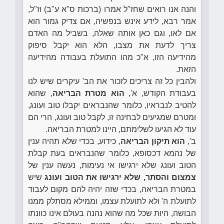
והנה אנו רואים שחז"ל אמרו (ברכות ס"א ע"ב) וז"ל,
אמר רבא, לידע אינש בנפשיה, אם צדיק גמור הוא
אם לאו, וגם כאן אותה שאלה, בשביל מה האדם
צריך לדעת את מצבו, הלא הוא יקבל סיפוק
מהידיעה הזו, א"כ מהו התועלת בעבודה מהידיעה
הזאת.
ולהבין כל זה צריכים לזכור את הב' עיקרים שיש לנו
בעבודת הקודש, א',
הוא מטרת הבריאה
, שהוא
להטיב לנבראיו, כלומר שהנבראים יקבלו טוב ועונג,
ומטרם שמגיעים לבחינה זו, לקבל טוב ועונג, הרי הם
עוד לא הגיעו לשלימתם, היינו למטרת הבריאה.
ב',
הוא תיקון הבריאה
, כידוע, בכדי שלא תהיה ענין
של נהמא דכסופא, כלומר שהנבראים בעת קבלת
הטוב ועונג שלא ירגישו אי נעימות, נעשה ענין של
צמצום והסתר, שלא ירגישו את הטוב ועונג
שיש
במטרת הבריאה, בכדי שזה יהיה להם מקום לעבוד
לתועלת ה' ולא לתועלת עצמו, וממילא מסתלק ממנו
הבושה, היות שכל מה שהוא נהנה בעולם אינו כוונתו