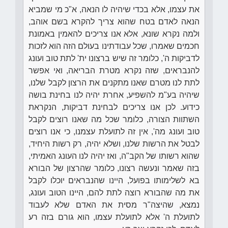
את עצמו, אלא בכדי שיהיה לו הנאה, א"כ מי שמביא
הנאה לאדם בטח שהוא צריך להקרא בשם אוהב,
ולמה נקרא שונא, אלא אנו צריכים להאמין באמונת
חכמים שאמרו, שכל עבודתינו בעולם הזה הוא לזכות
לדביקות ה', כלומר זה שיש ברצונו ית' לתת טוב ועונג
להנבראים, שזה נקרא מטרת הבריאה, ואי אפשר
לתת לנו מטרם שאנו מתקנים את הרצון לקבל שלנו,
שיהיה בע"מ להשפיע, אחרת יהיה לנו בחינת בושה
כידוע. לכן אנו צריכים לבחינת דביקות, הנקראת
השתוות הצורה, כלומר שכל מה שאנו רוצים לקבל
טוב ועונג מה', אין זה לתועלת עצמנו, כי אנו רוצים
לבטל את הרשות שלנו, ושלא יהיה, רק רשות היחיד,
שהוא רשותו של הקב"ה, ואז יהיה לנו העונג האמיתי,
בזה שאמר ונעשה רצונו, כלומר שהרצון של הבורא
בא לשלימותו בפועל, היינו שהנבראים יוכלו לקבל
את מה שהבורא רוצה לתת להם, היינו הטוב ועונג,
נמצא, שהיצה"ר מסית את האדם שלא לעבוד
לתועלת ה' אלא לתועלת עצמו, הוא גורם בזה רע