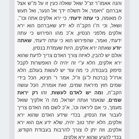
והנה אאמו"ר זצ"ל שאל שאלה כעין זו על מ"ש אצל
אברהם "ויאמר, אל תשלח ידך אל הנער, ואל תעש
לו מאומה,
כי עתה ידעתי
, כי ירא אלקים אתה וכו'",
ושאל, וכי ח"ו הקב"ה לא ידע שאברהם הוא ירא
אלקים מלפני הנסיון, א"כ מהו הפירוש כי עתה
ידעתי, ואמר, שהפירוש הוא כי עתה ידעתי,
שאתה
יודע
שאתה ירא אלקים, היות שעמדת בנסיון.
אולם יש להבין, לאיזה צורך האדם צריך לדעת שהוא
ירא אלקים, הלא ע"י זה יהיה לו האפשרות לקבל
סיפוק בעבודה, כי מה עוד יש לעשות בעולם, הלא
ארז"ל (ברכות ל"ג) וז"ל, אמר ר' חנינא, הכל בידי
שמים חוץ מיראת שמים, זאת אומרת, הכל עושה
הקב"ה,
ומה יש לאדם לעשות
, זהו
רק יראת
שמים
, שנאמר ועתה ישראל, מה ה' אלקיך שואל
מעמך, כי אם ליראה וכו', א"כ לשם מה האדם צריך
לעבור את הנסיון, בכדי שידע האדם שהוא ירא
אלקים, הלא יותר טוב יהיה, שלא ידע אם הוא ירא
אלקים, וזה יתן לו צורך להרבות בעבודת הקודש,
בכדי להגיע שהוא ירא אלקים.