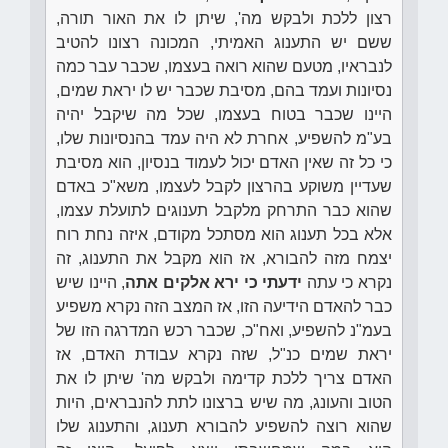
רצון ללכת ולבקש מה', שיתן לו את האור תורה,
ששם יש התענוג האמיתי, המכונה רצונו להטיב
לנבראיו, מטעם שהוא רואה בעצמו, שכבר עבר כמה
נסיונות ועמד בהם, מסיבת שכבר יש לו יראת שמים,
היינו שכבר בטוח בעצמו, שכל מה שיקבל יהיה
בע"מ להשפיע, אחרת לא היה עמד בהנסיונות שלו,
כי כל זה שאין האדם יכול לעמוד בנסיון, הוא מסיבת
שעדיין משוקע בהרצון לקבל לעצמו, משא"כ באדם
שהוא כבר התרחק מלקבל תענוגים לתועלת עצמו,
אלא בכל תענוג הוא מסתכל מקודם, איזה נחת רוח
יצמח מזה להבורא, אז הוא מקבל את התענוג, זה
נקרא כי עתה
ידעתי כי ירא אלקים אתה
, היינו שיש
כבר להאדם הידיעה הזו, אז המצב הזה נקרא משפיע
בעמ"נ להשפיע, ואח"כ, שכבר רכש המדרגה הזו של
יראת שמים כנ"ל, שזה נקרא עבודת האדם, אז
האדם צריך ללכת קדימה ולבקש מה' שיתן לו את
הטוב והעונג, מה שיש ברצונו לתת להנבראים, היות
שהוא רוצה להשפיע להבורא תענוג, והתענוג שלו