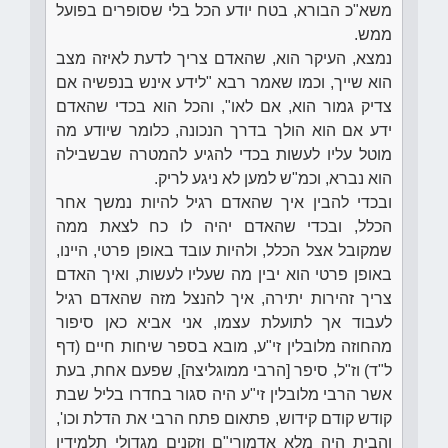
משא"כ הבורא, בטח יודע הכל בלי שסופרים בפועל
ממש.
נמצא, העיקר הוא, שהאדם צריך לדעת לאיזה מצב
הוא שייך, וכמו שאמר רבא "לידע אינש בנפשיה אם
צדיק גמור הוא, אם לאו", והכל הוא בכדי שהאדם
ידע אם הוא הולך בדרך הנכונה, כלומר שיודע מה
מוטל עליו לעשות בכדי להגיע להמטרה שבשבילה
הוא נברא, וכמ"ש למען לא ניגע לריק.
ובכדי להבין איך שהאדם רגיל להיות נמשך אחר
הכלל, ובכדי שהאדם יהיה לו כח לצאת ממה
שמקובל אצל הכלל, ולהיות עובד באופן פרטי, היינו,
באופן פרטי הוא יבין מה שעליו לעשות, ואיך האדם
צריך זהירות יתירה, איך להנצל מזה שהאדם רגיל
לעבוד אך לתועלת עצמו, אני אביא כאן סיפור
מהחוזה מלובלין זי"ע, מובא בספר שיחות חיים (דף
ל"ד) וז"ל, סיפר [הרבי ממוגליצה], שפעם אחת, בעת
אשר הרבי מלובלין זי"ע היה סגור בחדרו בליל שבת
קודש קודם קידוש, פתאום פתח הרבי את הדלת וכו',
והבית היה מלא אדמורי"ם וזקנים מגדולי תלמידיו