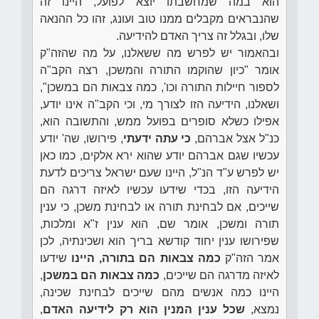
הוא במה שמחשבתו יוצא לפועל, היינו זה
שהנבראים מקבלים ממנו טוב ועונג, זהו כל ההנאה
שלו, ובגלל זה צריך האדם להידיעה.
ובהאמור יש לפרש מה ששאלנו, על מה שהזה"ק
אומר "כיון שהוקמו התורה והמשכן, רצה הקב"ה
לספור חיילות התורה וכו', כמה צבאות הם במשכן",
ושאלנו, הידיעה הזו לצורך מי, וכי הקב"ה אינו יודע,
אפילו כשלא סופרים בפועל ממש, והתשובה הוא,
כנ"ל אצל אברהם,
כי עתה ידעתי
, פירושו, שה' יודע
עכשיו שגם אברהם יודע שהוא ירא אלקים, כמו כאן
יש לפרש ע"ד הנ"ל, היינו שעם ישראל צריכים לדעת
הידיעה הזו, בכדי שידעו עכשיו לאיזה דרגה הם
שייכים, אם לבחינת תורה או לבחינת משכן, כי ענין
תורה ומשכן, אומר שם, הוא ענין ז"א ומלכות,
שפירושו ענין יחוד קודשא בריך הוא ושכינתיה, לכן
אמר הזה"ק
כמה צבאות הם בתורה, היינו
שידעו
לאיזה מדרגה הם שייכים,
כמה צבאות הם במשכן
,
היינו כמה אנשים מהם שייכים לבחינת שכינה,
נמצא,
שכל ענין המנין הוא רק לידיעה האדם
,