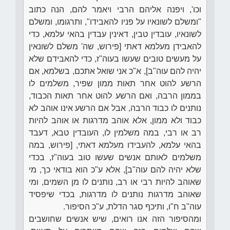
וכו', ויפנה אליהם הרבי ויאמר להם, הנה כתוב
"ומשלם לשונאיו על פניו להאבידו", ותרגומו, ומשלם
לשונאיו, עובדין טבין, דאינין עבדין בהאי עלמא, כדי
להאבידן מעלמא דאתי [פירוש, שה' משלם לשונאין
על מעשים טובים שעשו בעוה"ז, כדי להאבידם שלא
יהיה להם עוה"ב], א"כ אני שואל אתכם, בשלמא, אם
הרשע להוט אחר תאות ממון שפיר, משלמים לו
בממון הרבה, ואם הרשע להוט אחר תאות הכבוד,
נותנים לו כבוד הרבה, אבל אם הרשע אינו אוהב לא
כבוד ולא ממון, אלא אוהב מדרגות או אוהב להיות
רב או רבי, במה משלמין לו, העובדין טבא, דעבד
בהאי עלמא, להעבידו מעלמא דאתי, [פירוש, במה
משלמים לאותם אנשים שעשו טוב בעוה"ז, בכדי
שלא יהיה להם עוה"ב], אלא ע"כ הוא בודאי כך, מי
שאוהב להיות רבי או רב, נותנים לו מן השמים, ומי
שאוהב מדרגות נותנים לו מדרגות, בכדי שיפסיד
עוה"ב ח"ו, ותיכף סגר הדלת, ע"כ הסיפור.
ומהסיפור הזה אנו רואים, שיש אנשים שחושבים