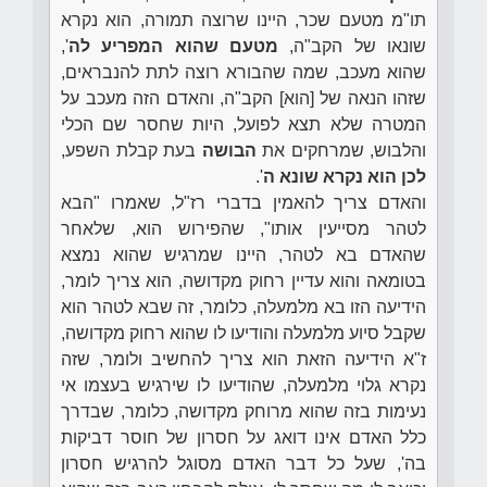
תו"מ מטעם שכר, היינו שרוצה תמורה, הוא נקרא
שונאו של הקב"ה,
מטעם שהוא המפריע לה
',
שהוא מעכב, שמה שהבורא רוצה לתת להנבראים,
שזהו הנאה של [הוא] הקב"ה, והאדם הזה מעכב על
המטרה שלא תצא לפועל, היות שחסר שם הכלי
והלבוש, שמרחקים את
הבושה
בעת קבלת השפע,
לכן הוא נקרא שונא ה
'.
והאדם צריך להאמין בדברי רז"ל, שאמרו "הבא
לטהר מסייעין אותו", שהפירוש הוא, שלאחר
שהאדם בא לטהר, היינו שמרגיש שהוא נמצא
בטומאה והוא עדיין רחוק מקדושה, הוא צריך לומר,
הידיעה הזו בא מלמעלה, כלומר, זה שבא לטהר הוא
שקבל סיוע מלמעלה והודיעו לו שהוא רחוק מקדושה,
ז"א הידיעה הזאת הוא צריך להחשיב ולומר, שזה
נקרא גלוי מלמעלה, שהודיעו לו שירגיש בעצמו אי
נעימות בזה שהוא מרוחק מקדושה, כלומר, שבדרך
כלל האדם אינו דואג על חסרון של חוסר דביקות
בה', שעל כל דבר האדם מסוגל להרגיש חסרון