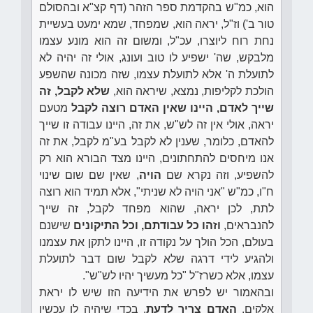
הוא, כמ"ש בהקדמת ספר הזהר (דף קצ"א ובהסולם
טור ב') וז"ל, יראה הוא, שמפחד, שמא ימעט בעשיית
נחת רוח ליוצרו, עכ"ל, ומשום זה הוא מונע עצמו
מלבקש, שה' ישפיע לו טוב ועונג, אולי זה יהיה לא
לתועלת ה' אלא לתועלת עצמו, שזה מכונה שהשפע
הולכת לקליפות, נמצא, שיראה הוא,
שלא לקבל, זה
שייך לאדם, היינו שאין האדם רוצה לקבל
מטעם
יראה, אולי אין זה לש"ש, את זה, היינו עבודה זו שייך
להאדם, כלומר, שענין לא לקבל בע"מ לקבל, את זה
אנו מיחסים להתחתונים, היינו מצד הבורא הוא רק
להשפיע, וזה נקרא שם
הויה
, שאין שם שום שינוי
ח"ו, כמ"ש "אני הויה לא שניתי", אלא תמיד הוא רוצה
לתת, לכן יראה, שהוא מפחד לקבל, זה שייך
להנבראים,
וזהו כל עבודתם, וכל התיקונים
שישנם
בעולם, הכל הולך על נקודה זו, היינו לתקן את עצמנו
ולהגיע לידי דרגה שלא לקבל שום דבר לתועלת
עצמו, אלא כשרז"ל "כל מעשיך יהיו לש"ש".
ובהאמור יש לפרש את הידיעה הזו שיש לו יראת
אלקים,
האדם צריך לדעת
, בכדי שיהיה לו עכשיו