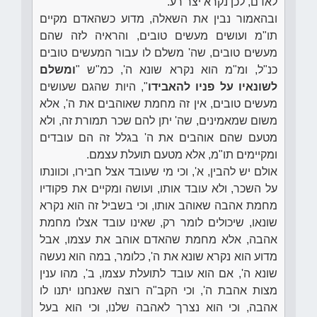
לאדם, לכן נקרא יצר רע.
ובהאמור נבין את השאלה, מדוע כשהאדם מקיים
תו"מ ועושים מעשים טובים, והראיה לזה שהם
מעשים טובים, שה' משלם לו עבור המעשים טובים
כנ"ל, ומ"מ הוא נקרא שונא ה', כמ"ש "
ומשלם
לשונאיו על פניו להאבידו
", היות שהגם שעושים
מעשים טובים, אין זה מחמת שאוהבים את ה', אלא
משום שמאמינים, שה' יתן להם שכר תמורת זה, ולא
מטעם שהם אוהבים את ה' בגלל זה הם עובדים
ומקיימים תו"מ, אלא מטעם תועלת עצמם.
אולם יש להבין, א', וכי מי שעובד אצל חבירו, וכוונתו
על השכר, ולא עובד אותו, ועושה ומקיים את פקודיו
מחמת אהבה שאוהב אותו, וכי בשביל זה הוא נקרא
שונאו, שיכולים לומר רק, שאינו עובד אצלו מחמת
אהבה, אלא מחמת שהאדם אוהב את עצמו, אבל
מדוע הוא נקרא שונא את ה', כלומר, במה הוא נעשה
שונא ה', אם הוא עובד לתועלת עצמו, ב', מהו ענין
מצות אהבת ה', וכי הקב"ה רוצה שאנחנו יתנו לו
אהבה, וכי הוא נצרך לאהבה שלנו, וכי הוא בעל