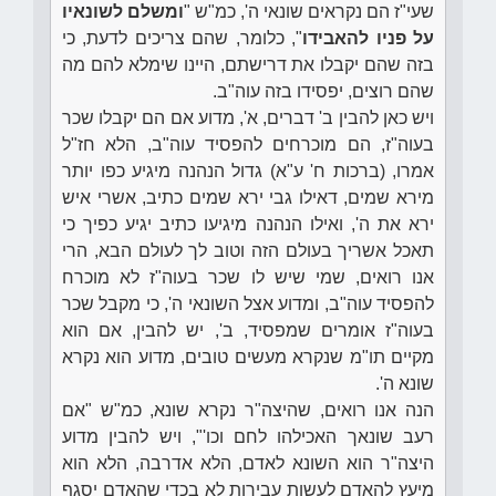
שעי"ז הם נקראים שונאי ה', כמ"ש "
ומשלם לשונאיו
על פניו להאבידו
", כלומר, שהם צריכים לדעת, כי
בזה שהם יקבלו את דרישתם, היינו שימלא להם מה
שהם רוצים, יפסידו בזה עוה"ב.
ויש כאן להבין ב' דברים, א', מדוע אם הם יקבלו שכר
בעוה"ז, הם מוכרחים להפסיד עוה"ב, הלא חז"ל
אמרו, (ברכות ח' ע"א) גדול הנהנה מיגיע כפו יותר
מירא שמים, דאילו גבי ירא שמים כתיב, אשרי איש
ירא את ה', ואילו הנהנה מיגיעו כתיב יגיע כפיך כי
תאכל אשריך בעולם הזה וטוב לך לעולם הבא, הרי
אנו רואים, שמי שיש לו שכר בעוה"ז לא מוכרח
להפסיד עוה"ב, ומדוע אצל השונאי ה', כי מקבל שכר
בעוה"ז אומרים שמפסיד, ב', יש להבין, אם הוא
מקיים תו"מ שנקרא מעשים טובים, מדוע הוא נקרא
שונא ה'.
הנה אנו רואים, שהיצה"ר נקרא שונא, כמ"ש "אם
רעב שונאך האכילהו לחם וכו'", ויש להבין מדוע
היצה"ר הוא השונא לאדם, הלא אדרבה, הלא הוא
מיעץ להאדם לעשות עבירות לא בכדי שהאדם יסגף