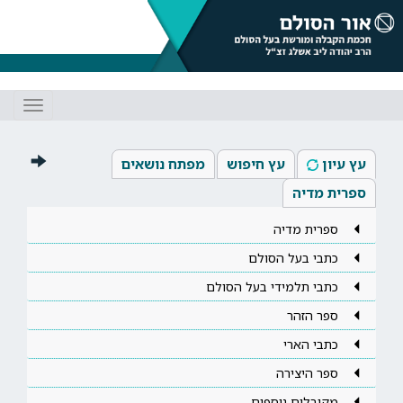
Toggle
gation
עץ עיון
עץ חיפוש
מפתח נושאים
ספרית מדיה
ספרית מדיה
כתבי בעל הסולם
כתבי תלמידי בעל הסולם
ספר הזהר
כתבי הארי
ספר היצירה
מקובלים נוספים