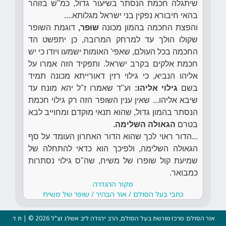
שיתגלה חכמת הנסתר בשיעור גדול, כמ"ש בזוהר
בהאי חיבורא נפקין בני ישראל מגלותא....
והפצת החכמה בהמון מכונה
שופר,
דוגמת השופר
שקולו הולך עד למרחק המרובה, כן יתפשט הד
החכמה בכל העולם, שאפי' האומות ישמעו ויודו כי יש
חכמת אלקים בקרב ישראל. ותפקיד הזה אמרו על
אליהו הנביא, כי גילוי רזין דאורייתא מכונה תמיד
בשם
גילוי אליהו:
וע"ד שאמרו ז"ל יהא מונח עד
שיבא אליהו... שאין ענין השופר הזה רק גילוי חכמת
הנסתר בהמון גדול, שהוא תנאי מוקדם ומחוייב לבא
בטרם
הגאולה השלימה.
...הדור ראוי לכך שהוא הדור האחרון העומד על סף
הגאולה השלימה, ולפיכך הוא כדאי להתחלה של
שמיעת קול שופרו של משיח, שה"ס גילוי נסתרות
כמבואר.
מקור ההגדרה
כתבי בעל הסולם / אור הבהיר / שופר של משיח
אור הסולם: מרכז מורשת בעל הסולם, הרב יהודה ליב אשלג זצ"ל 2026 © | ת.ד.