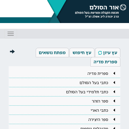
Toggle
gation
עץ עיון
עץ חיפוש
מפתח נושאים
ספרית מדיה
ספרית מדיה
כתבי בעל הסולם
כתבי תלמידי בעל הסולם
ספר הזהר
כתבי הארי
ספר היצירה
מקובלים נוספים