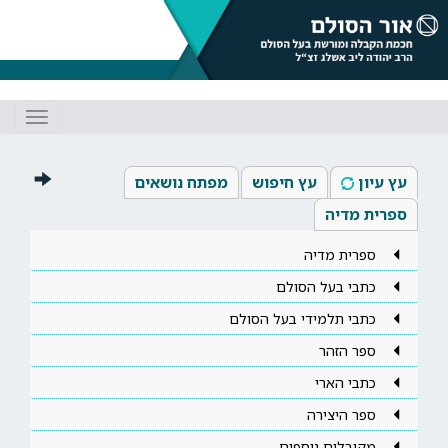
Toggle
gation
עץ עיון
עץ חיפוש
מפתח נושאים
ספרית מדיה
ספרית מדיה
כתבי בעל הסולם
כתבי תלמידי בעל הסולם
ספר הזהר
כתבי הארי
ספר היצירה
מקובלים נוספים