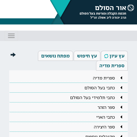
Toggle
gation
עץ עיון
עץ חיפוש
מפתח נושאים
ספרית מדיה
ספרית מדיה
כתבי בעל הסולם
כתבי תלמידי בעל הסולם
ספר הזהר
כתבי הארי
ספר היצירה
מקובלים נוספים