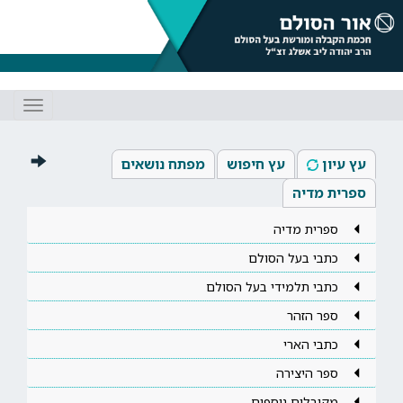
Toggle
gation
עץ עיון
עץ חיפוש
מפתח נושאים
ספרית מדיה
ספרית מדיה
כתבי בעל הסולם
כתבי תלמידי בעל הסולם
ספר הזהר
כתבי הארי
ספר היצירה
מקובלים נוספים