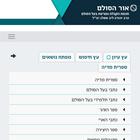
Toggle
gation
עץ עיון
עץ חיפוש
מפתח נושאים
ספרית מדיה
ספרית מדיה
כתבי בעל הסולם
כתבי תלמידי בעל הסולם
ספר הזהר
כתבי הארי
ספר היצירה
מקובלים נוספים