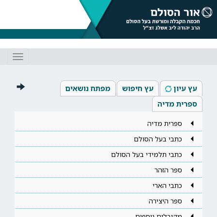
Toggle
gation
עץ עיון
עץ חיפוש
מפתח נושאים
ספרית מדיה
ספרית מדיה
כתבי בעל הסולם
כתבי תלמידי בעל הסולם
ספר הזהר
כתבי הארי
ספר היצירה
מקובלים נוספים