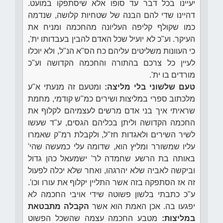
יעיינו בכל דבר עד סופו אלא שיסתפקו במועט.
דהיינו שדי להם הבנה של שטחיות קלושה, שנדמה
כמו שקולף קליפה העליונה מהחכמה ומניח את
העיקר. וע"כ לא יועיל שכל האדם להבין בעבדותו ית',
כי העוונות משליטים עליהם כח הס"א הנ"ל, ולא יוכלו
לעיין כל צרכם בהתורה והחכמה הקדושה וע"כ
מורדים בו ית'.
טעם שלשוני בלי מליצה:
ומטעם זה מנעתי א"ע
מלכתוב ספרי במליצות ושירים כמ"ש קודמי, מחמת
שראיתי איך בני אדם מרשים לעצמיהם לקלוף את
החכמה הקדושה וליתן בכליהם הגסים, ע"ד שעשו
לשיר השירים ולאגדות חז"ל, ולקבלת רמ"ק שאמרו
עליו שמשורר ומליץ הוא, שדומה עלי כמעשה שהי'
באותה בת הרשע שחמדה לר' ישמעאל כהן גדול
וביקשה לאביה שלא יהרגהו, ואחר שלא יכלה לפעול
זה אז הסתפקה בזה אשר התליין יקלוף את עורו וכו'.
ע"כ כתבתי בלשון פשוטה שידי אויבי החכמה לא
יפגעו בה. אכן האמת הוא אשר
הקבלה מתבטאת
במליצות:
מטבע החכמה עצמה שהשכל הפשוט