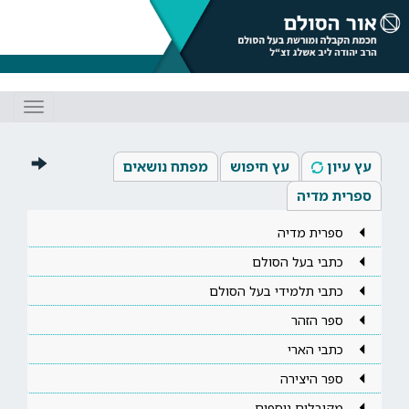
Toggle
gation
עץ עיון
עץ חיפוש
מפתח נושאים
ספרית מדיה
ספרית מדיה
כתבי בעל הסולם
כתבי תלמידי בעל הסולם
ספר הזהר
כתבי הארי
ספר היצירה
מקובלים נוספים